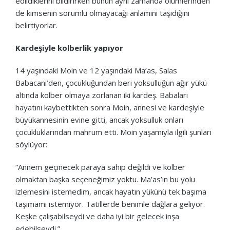
edildiklerini bildirirken bunun aynı zamanda ölümlerinden
de kimsenin sorumlu olmayacağı anlamını taşıdığını
belirtiyorlar.
Kardeşiyle kolberlik yapıyor
14 yaşındaki Moin ve 12 yaşındaki Ma’as, Salas
Babacani’den, çocukluğundan beri yoksulluğun ağır yükü
altında kolber olmaya zorlanan iki kardeş. Babaları
hayatını kaybettikten sonra Moin, annesi ve kardeşiyle
büyükannesinin evine gitti, ancak yoksulluk onları
çocukluklarından mahrum etti. Moin yaşamıyla ilgili şunları
söylüyor:
“Annem geçinecek paraya sahip değildi ve kolber
olmaktan başka seçeneğimiz yoktu. Ma’as’ın bu yolu
izlemesini istemedim, ancak hayatın yükünü tek başıma
taşımamı istemiyor. Tatillerde benimle dağlara geliyor.
Keşke çalışabilseydi ve daha iyi bir gelecek inşa
edebilseydi.”