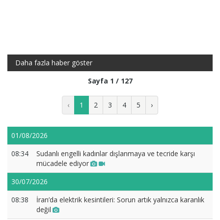
Daha fazla haber göster
Sayfa 1 / 127
‹
1
2
3
4
5
›
01/08/2026
08:34
Sudanlı engelli kadınlar dışlanmaya ve tecride karşı
mücadele ediyor
30/07/2026
08:38
İran’da elektrik kesintileri: Sorun artık yalnızca karanlık
değil