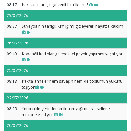
08:17
Irak kadınlar için güvenli bir ülke mi?
29/07/2026
08:37
Süveyda'nın tanığı: Kimliğimi gizleyerek hayatta kaldım
26/07/2026
09:40
Kobanêli kadınlar geleneksel peynir yapımını yaşatıyor
25/07/2026
08:18
Irak’ta anneler hem savaşın hem de toplumun yükünü
taşıyor
22/07/2026
08:25
Yemen'de yerinden edilenler yağmur ve sellerle
mücadele ediyor
20/07/2026