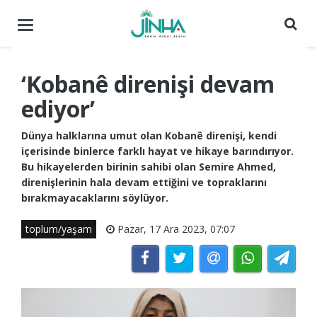
Menüyü
aç
/
kapat
‘Kobanê direnişi devam
ediyor’
Dünya halklarına umut olan Kobanê direnişi, kendi
içerisinde binlerce farklı hayat ve hikaye barındırıyor.
Bu hikayelerden birinin sahibi olan Semire Ahmed,
direnişlerinin hala devam ettiğini ve topraklarını
bırakmayacaklarını söylüyor.
toplum/yaşam
Pazar, 17 Ara 2023, 07:07