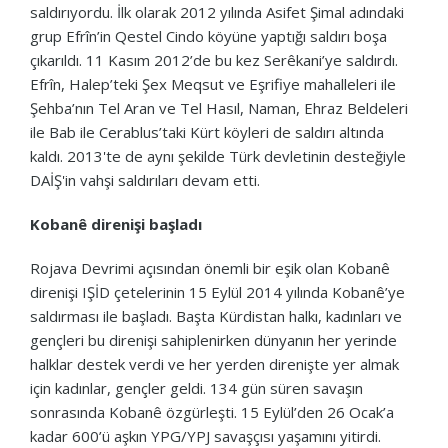
saldırıyordu. İlk olarak 2012 yılında Asifet Şimal adındaki
grup Efrîn’in Qestel Cindo köyüne yaptığı saldırı boşa
çıkarıldı. 11 Kasım 2012’de bu kez Serêkani’ye saldırdı.
Efrîn, Halep’teki Şex Meqsut ve Eşrifiye mahalleleri ile
Şehba’nın Tel Aran ve Tel Hasıl, Naman, Ehraz Beldeleri
ile Bab ile Cerablus’taki Kürt köyleri de saldırı altında
kaldı. 2013'te de aynı şekilde Türk devletinin desteğiyle
DAİŞ'in vahşi saldırıları devam etti.
Kobanê direnişi başladı
Rojava Devrimi açısından önemli bir eşik olan Kobanê
direnişi IŞİD çetelerinin 15 Eylül 2014 yılında Kobanê’ye
saldırması ile başladı. Başta Kürdistan halkı, kadınları ve
gençleri bu direnişi sahiplenirken dünyanın her yerinde
halklar destek verdi ve her yerden direnişte yer almak
için kadınlar, gençler geldi. 134 gün süren savaşın
sonrasında Kobanê özgürleşti. 15 Eylül’den 26 Ocak’a
kadar 600’ü aşkın YPG/YPJ savaşçısı yaşamını yitirdi.