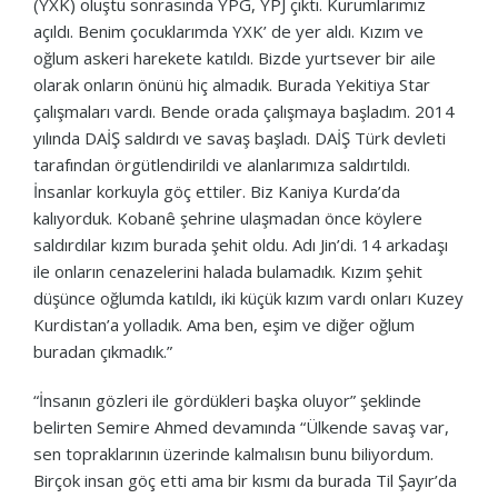
(YXK) oluştu sonrasında YPG, YPJ çıktı. Kurumlarımız
açıldı. Benim çocuklarımda YXK’ de yer aldı. Kızım ve
oğlum askeri harekete katıldı. Bizde yurtsever bir aile
olarak onların önünü hiç almadık. Burada Yekitiya Star
çalışmaları vardı. Bende orada çalışmaya başladım. 2014
yılında DAİŞ saldırdı ve savaş başladı. DAİŞ Türk devleti
tarafından örgütlendirildi ve alanlarımıza saldırtıldı.
İnsanlar korkuyla göç ettiler. Biz Kaniya Kurda’da
kalıyorduk. Kobanê şehrine ulaşmadan önce köylere
saldırdılar kızım burada şehit oldu. Adı Jin’di. 14 arkadaşı
ile onların cenazelerini halada bulamadık. Kızım şehit
düşünce oğlumda katıldı, iki küçük kızım vardı onları Kuzey
Kurdistan’a yolladık. Ama ben, eşim ve diğer oğlum
buradan çıkmadık.”
“İnsanın gözleri ile gördükleri başka oluyor” şeklinde
belirten Semire Ahmed devamında “Ülkende savaş var,
sen topraklarının üzerinde kalmalısın bunu biliyordum.
Birçok insan göç etti ama bir kısmı da burada Til Şayır’da