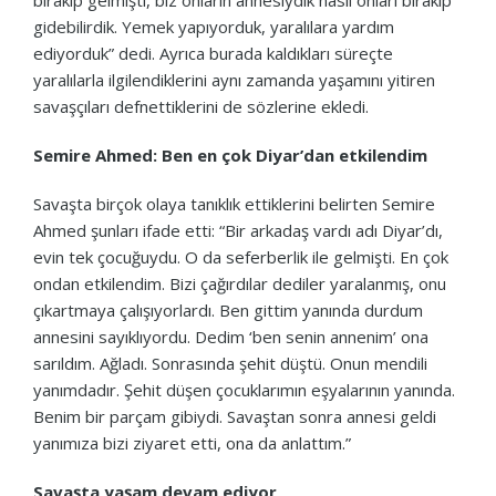
gidebilirdik. Yemek yapıyorduk, yaralılara yardım
ediyorduk” dedi. Ayrıca burada kaldıkları süreçte
yaralılarla ilgilendiklerini aynı zamanda yaşamını yitiren
savaşçıları defnettiklerini de sözlerine ekledi.
Semire Ahmed: Ben en çok Diyar’dan etkilendim
Savaşta birçok olaya tanıklık ettiklerini belirten Semire
Ahmed şunları ifade etti: “Bir arkadaş vardı adı Diyar’dı,
evin tek çocuğuydu. O da seferberlik ile gelmişti. En çok
ondan etkilendim. Bizi çağırdılar dediler yaralanmış, onu
çıkartmaya çalışıyorlardı. Ben gittim yanında durdum
annesini sayıklıyordu. Dedim ‘ben senin annenim’ ona
sarıldım. Ağladı. Sonrasında şehit düştü. Onun mendili
yanımdadır. Şehit düşen çocuklarımın eşyalarının yanında.
Benim bir parçam gibiydi. Savaştan sonra annesi geldi
yanımıza bizi ziyaret etti, ona da anlattım.”
Savaşta yaşam devam ediyor