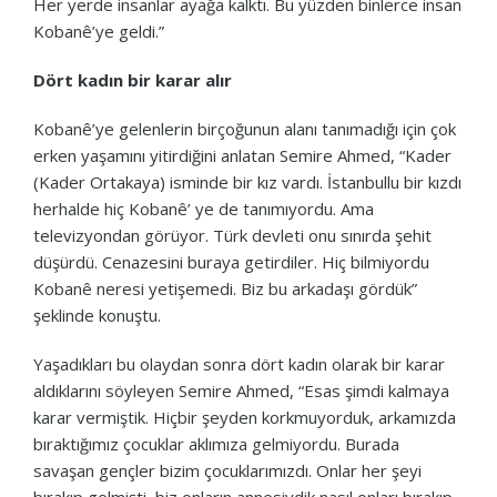
Her yerde insanlar ayağa kalktı. Bu yüzden binlerce insan
Kobanê’ye geldi.”
Dört kadın bir karar alır
Kobanê’ye gelenlerin birçoğunun alanı tanımadığı için çok
erken yaşamını yitirdiğini anlatan Semire Ahmed, “Kader
(Kader Ortakaya) isminde bir kız vardı. İstanbullu bir kızdı
herhalde hiç Kobanê’ ye de tanımıyordu. Ama
televizyondan görüyor. Türk devleti onu sınırda şehit
düşürdü. Cenazesini buraya getirdiler. Hiç bilmiyordu
Kobanê neresi yetişemedi. Biz bu arkadaşı gördük”
şeklinde konuştu.
Yaşadıkları bu olaydan sonra dört kadın olarak bir karar
aldıklarını söyleyen Semire Ahmed, “Esas şimdi kalmaya
karar vermiştik. Hiçbir şeyden korkmuyorduk, arkamızda
bıraktığımız çocuklar aklımıza gelmiyordu. Burada
savaşan gençler bizim çocuklarımızdı. Onlar her şeyi
bırakıp gelmişti, biz onların annesiydik nasıl onları bırakıp