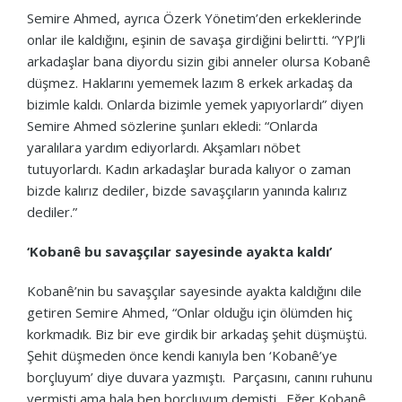
Semire Ahmed, ayrıca Özerk Yönetim’den erkeklerinde
onlar ile kaldığını, eşinin de savaşa girdiğini belirtti. “YPJ’li
arkadaşlar bana diyordu sizin gibi anneler olursa Kobanê
düşmez. Haklarını yememek lazım 8 erkek arkadaş da
bizimle kaldı. Onlarda bizimle yemek yapıyorlardı” diyen
Semire Ahmed sözlerine şunları ekledi: “Onlarda
yaralılara yardım ediyorlardı. Akşamları nöbet
tutuyorlardı. Kadın arkadaşlar burada kalıyor o zaman
bizde kalırız dediler, bizde savaşçıların yanında kalırız
dediler.”
‘Kobanê bu savaşçılar sayesinde ayakta kaldı’
Kobanê’nin bu savaşçılar sayesinde ayakta kaldığını dile
getiren Semire Ahmed, “Onlar olduğu için ölümden hiç
korkmadık. Biz bir eve girdik bir arkadaş şehit düşmüştü.
Şehit düşmeden önce kendi kanıyla ben ‘Kobanê’ye
borçluyum’ diye duvara yazmıştı. Parçasını, canını ruhunu
vermişti ama hala ben borçluyum demişti. Eğer Kobanê