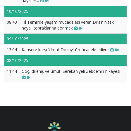
hayaller...
10/10/2025
08:43
Til Temir’de yaşam mücadelesi veren Dira’nın tek
hayali topraklarına dönmek
09/10/2025
13:04
Kansere karşı ‘Umut Dozuyla’ mücadele ediyor
08/10/2025
11:44
Göç, direniş ve umut: Serêkaniyêli Zebde’nin hikâyesi