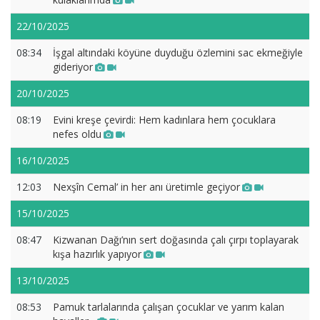
22/10/2025
08:34
İşgal altındaki köyüne duyduğu özlemini sac ekmeğiyle
gideriyor
20/10/2025
08:19
Evini kreşe çevirdi: Hem kadınlara hem çocuklara
nefes oldu
16/10/2025
12:03
Nexşîn Cemal’ in her anı üretimle geçiyor
15/10/2025
08:47
Kizwanan Dağı’nın sert doğasında çalı çırpı toplayarak
kışa hazırlık yapıyor
13/10/2025
08:53
Pamuk tarlalarında çalışan çocuklar ve yarım kalan