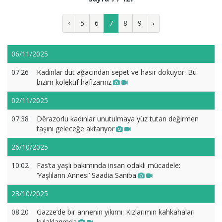
‹
5
6
7
8
9
›
06/11/2025
07:26
Kadınlar dut ağacından sepet ve hasır dokuyor: Bu
bizim kolektif hafızamız
02/11/2025
07:38
Dêrazorlu kadınlar unutulmaya yüz tutan değirmen
taşını geleceğe aktarıyor
26/10/2025
10:02
Fas’ta yaşlı bakımında insan odaklı mücadele:
‘Yaşlıların Annesi’ Saadia Saniba
23/10/2025
08:20
Gazze’de bir annenin yıkımı: Kızlarımın kahkahaları
kulaklarımda