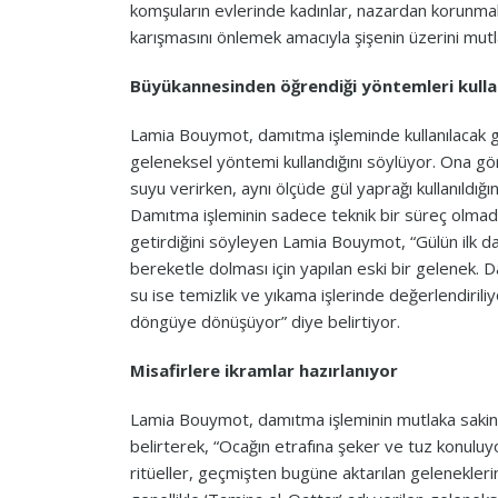
komşuların evlerinde kadınlar, nazardan korunma
karışmasını önlemek amacıyla şişenin üzerini mutl
Büyükannesinden öğrendiği yöntemleri kulla
Lamia Bouymot, damıtma işleminde kullanılacak gü
geleneksel yöntemi kullandığını söylüyor. Ona göre, 
suyu verirken, aynı ölçüde gül yaprağı kullanıldığı
Damıtma işleminin sadece teknik bir süreç olmadı
getirdiğini söyleyen Lamia Bouymot, “Gülün ilk dam
bereketle dolması için yapılan eski bir gelenek. 
su ise temizlik ve yıkama işlerinde değerlendiril
döngüye dönüşüyor” diye belirtiyor.
Misafirlere ikramlar hazırlanıyor
Lamia Bouymot, damıtma işleminin mutlaka sakin v
belirterek, “Ocağın etrafına şeker ve tuz konulu
ritüeller, geçmişten bugüne aktarılan gelenekleri