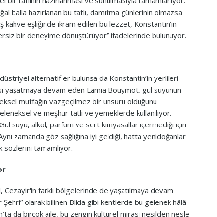
el bir tatlının hazırlanması ve sunulmasıyla tamamlanıyor.
al balla hazırlanan bu tatlı, damıtma günlerinin olmazsa
miş kahve eşliğinde ikram edilen bu lezzet, Konstantin’in
nzersiz bir deneyime dönüştürüyor” ifadelerinde bulunuyor.
düstriyel alternatifler bulunsa da Konstantin’in yerlileri
ası yaşatmaya devam eden Lamia Bouymot, gül suyunun
neksel mutfağın vazgeçilmez bir unsuru olduğunu
leneksel ve meşhur tatlı ve yemeklerde kullanılıyor.
. Gül suyu, alkol, parfüm ve sert kimyasallar içermediği için
r. Aynı zamanda göz sağlığına iyi geldiği, hatta yenidoğanlar
rek sözlerini tamamlıyor.
or
, Cezayir'in farklı bölgelerinde de yaşatılmaya devam
r Şehri” olarak bilinen Blida gibi kentlerde bu gelenek hâlâ
h’ta da birçok aile, bu zengin kültürel mirası nesilden nesle