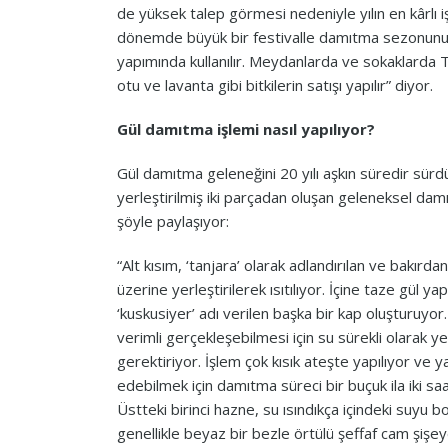
de yüksek talep görmesi nedeniyle yılın en kârlı iş
dönemde büyük bir festivalle damıtma sezonunu ku
yapımında kullanılır. Meydanlarda ve sokaklarda Ta
otu ve lavanta gibi bitkilerin satışı yapılır” diyor.
Gül damıtma işlemi nasıl yapılıyor?
Gül damıtma geleneğini 20 yılı aşkın süredir sür
yerleştirilmiş iki parçadan oluşan geleneksel damı
şöyle paylaşıyor:
“Alt kısım, ‘tanjara’ olarak adlandırılan ve bakır
üzerine yerleştirilerek ısıtılıyor. İçine taze gül yap
‘kuskusiyer’ adı verilen başka bir kap oluşturuy
verimli gerçekleşebilmesi için su sürekli olarak 
gerektiriyor. İşlem çok kısık ateşte yapılıyor ve ya
edebilmek için damıtma süreci bir buçuk ila iki sa
Üstteki birinci hazne, su ısındıkça içindeki suyu 
genellikle beyaz bir bezle örtülü şeffaf cam şiş