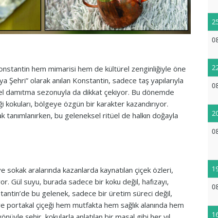
2
0
2
nstantin hem mimarisi hem de kültürel zenginliğiyle öne
Kaya Şehri” olarak anılan Konstantin, sadece taş yapılarıyla
0
sel damıtma sezonuyla da dikkat çekiyor. Bu dönemde
ği kokuları, bölgeye özgün bir karakter kazandırıyor.
2
ak tanımlanırken, bu geleneksel ritüel de halkın doğayla
0
1
sokak aralarında kazanlarda kaynatılan çiçek özleri,
yor. Gül suyu, burada sadece bir koku değil, hafızayı,
0
stantin’de bu gelenek, sadece bir üretim süreci değil,
 ve portakal çiçeği hem mutfakta hem sağlık alanında hem
1
üyle şehir, kokularla anlatılan bir masal gibi her yıl