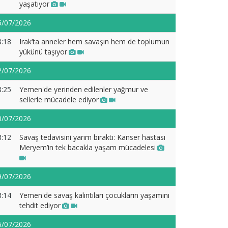
yaşatıyor
5/07/2026
8:18
Irak’ta anneler hem savaşın hem de toplumun
yükünü taşıyor
2/07/2026
8:25
Yemen'de yerinden edilenler yağmur ve
sellerle mücadele ediyor
0/07/2026
8:12
Savaş tedavisini yarım bıraktı: Kanser hastası
Meryem’in tek bacakla yaşam mücadelesi
9/07/2026
8:14
Yemen'de savaş kalıntıları çocukların yaşamını
tehdit ediyor
6/07/2026