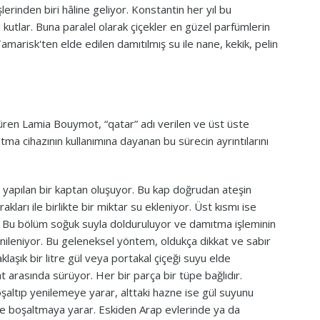
lerinden biri hâline geliyor. Konstantin her yıl bu
tlar. Buna paralel olarak çiçekler en güzel parfümlerin
marisk'ten elde edilen damıtılmış su ile nane, kekik, pelin
düren Lamia Bouymot, “qatar” adı verilen ve üst üste
tma cihazının kullanımına dayanan bu sürecin ayrıntılarını
dan yapılan bir kaptan oluşuyor. Bu kap doğrudan ateşin
rakları ile birlikte bir miktar su ekleniyor. Üst kısmı ise
or. Bu bölüm soğuk suyla dolduruluyor ve damıtma işleminin
yenileniyor. Bu geleneksel yöntem, oldukça dikkat ve sabır
klaşık bir litre gül veya portakal çiçeği suyu elde
at arasında sürüyor. Her bir parça bir tüpe bağlıdır.
boşaltıp yenilemeye yarar, alttaki hazne ise gül suyunu
eye boşaltmaya yarar. Eskiden Arap evlerinde ya da