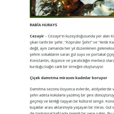
RABİA HURAYS
Cezayir
– Cezayir’in kuzeydoğusunda yer alan Ko
çıkan tarihi bir şehir. “Köprüler Şehri” ve “Antik 
değil, aynı zamanda her yıl düzenlenen gelenek
şehrin sokaklarını saran gül suyu ve portakal çiçe
Konstantin, düşünce ve yaratıcılığın merkezi olar
kurduğu bağın canlı bir örneğini oluşturuyor.
Çiçek damıtma mirasını kadınlar koruyor
Damıtma sezonu boyunca evlerde, atölyelerde ve 
şehri adeta kokularla yazılmış bir şiire dönüştürü
geçmişi ve kimliği taşıyan bir kültürel simge. Kon
kuşaklar arası aktarımıyla yaşayan bir miras. Gül
de toplumsal hafızada önemli bir yere sahip. Bu yön