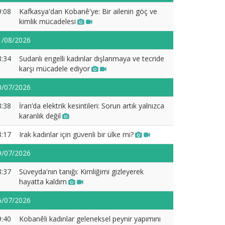
9:08
Kafkasya'dan Kobanê'ye: Bir ailenin göç ve
kimlik mücadelesi
1/08/2026
8:34
Sudanlı engelli kadınlar dışlanmaya ve tecride
karşı mücadele ediyor
0/07/2026
8:38
İran’da elektrik kesintileri: Sorun artık yalnızca
karanlık değil
8:17
Irak kadınlar için güvenli bir ülke mi?
9/07/2026
8:37
Süveyda'nın tanığı: Kimliğimi gizleyerek
hayatta kaldım
6/07/2026
9:40
Kobanêli kadınlar geleneksel peynir yapımını