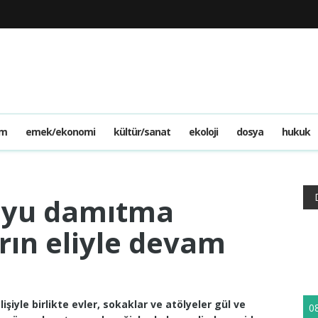
am
emek/ekonomi
kültür/sanat
ekoloji
dosya
hukuk
suyu damıtma
rın eliyle devam
şiyle birlikte evler, sokaklar ve atölyeler gül ve
0