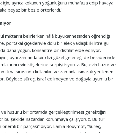
k için, ayrıca kokunun yoğunluğunu muhafaza edip havaya
aka beyaz bir bezle örterlerdi.”
nıyor
l miktarını belirlerken hâlâ büyükannesinden öğrendiği
portakal çiçekleriyle dolu bir elek yaklaşık iki litre gül
nda daha yoğun, konsantre bir distilat elde ediliyor.
ğını, aynı zamanda bir dizi güzel geleneği de beraberinde
lalarını evin köşelerine serpiştiriyoruz. Bu, evin huzur ve
Damıtma sırasında kullanılan ve zamanla ısınarak yenilenen
iyor. Böylece süreç, israf edilmeyen ve doğayla uyumlu bir
e huzurlu bir ortamda gerçekleştirilmesi gerektiğini
yor bu şekilde nazardan korunmaya çalışıyoruz. Bu tür
n önemli bir parçası” diyor. Lamia Bouymot, “Süreç,