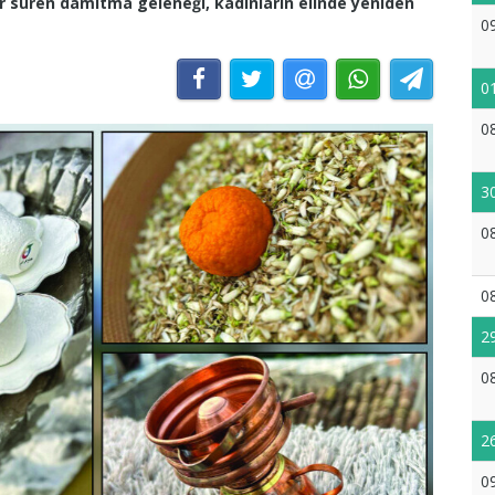
dır süren damıtma geleneği, kadınların elinde yeniden
0
0
0
3
0
0
2
0
2
0