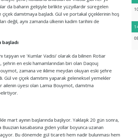
lar da baharın gelişiyle birlikte yüzyıllardır süregelen
1
 çiçek damıtmaya başladı. Gül ve portakal çiçeklerinin hoş
arı değil, aynı zamanda ülkenin kadim tarihini de
1
0
ı başladı
 taşıyan ve 'Kumlar Vadisi' olarak da bilinen Rotiar
, şehrin en eski hamamlarından biri olan Daqouj
Bouymot, zamana ve iklime meydan okuyan eski şehre
ı. Gül ve çiçek damıtımı yaparak geleneksel yemekler
 bir ailenin üyesi olan Lamia Bouymot, damıtma
elirtiyor.
le mart ayının başlarında başlıyor. Yaklaşık 20 gün sonra,
ma Buuzian kasabasına giden yollar boyunca uzanan
 açıyor. Bu dönemde gül ticareti hem nadir bulunması hem