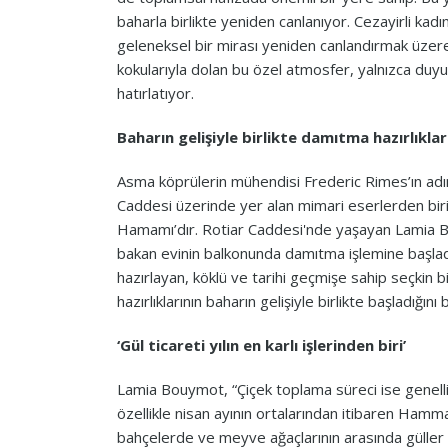
baharla birlikte yeniden canlanıyor. Cezayirli kadın
geleneksel bir mirası yeniden canlandırmak üzere
kokularıyla dolan bu özel atmosfer, yalnızca duyul
hatırlatıyor.
Baharın gelişiyle birlikte damıtma hazırlıklar
Asma köprülerin mühendisi Frederic Rimes’ın adını
Caddesi üzerinde yer alan mimari eserlerden biri
Hamamı’dır. Rotiar Caddesi'nde yaşayan Lamia 
bakan evinin balkonunda damıtma işlemine başlad
hazırlayan, köklü ve tarihi geçmişe sahip seçkin
hazırlıklarının baharın gelişiyle birlikte başladığını b
‘Gül ticareti yılın en karlı işlerinden biri’
Lamia Bouymot, “Çiçek toplama süreci ise genellik
özellikle nisan ayının ortalarından itibaren Ham
bahçelerde ve meyve ağaçlarının arasında güller