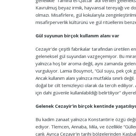
genellikle ‘Tamina el-Qattar’ adı verilen geleneks
Kavrulmuş beyaz irmik, hayvansal tereyağı ve doğ
olmazı. Misafirlere, gül kokularıyla zenginleştiril
misafirperverlik kültürünü ve gül ritüellerini be
Gül suyunun birçok kullanım alanı var
Cezayir'de çeşitli fabrikalar tarafından üretilen en
geleneksel gül suyundan vazgeçemiyor. Bu mir
yalnızca hoş bir aroma değil, aynı zamanda gele
vurguluyor. Lamia Bouymot, “Gül suyu, pek çok ge
Ancak kullanım alanı yalnızca mutfakla sınırlı değil
doğal bir cilt temizleyici olarak da tercih ediliyo
için dahi güvenle kullanılabildiği belirtiliyor” diye
Gelenek Cezayir’in birçok kentinde yaşatılıy
Bu kadim zanaat yalnızca Konstantin'e özgü değil
ediyor. Tlemcen, Annaba, Mila, ve özellikle “Gülle
canlı. Ayrıca Cezayir'in tarihi bölgelerinden Kasba