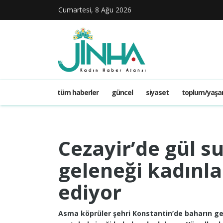
Cumartesi, 8 Ağu 2026
tüm haberler
güncel
siyaset
toplum/yaş
Cezayir’de gül 
geleneği kadınla
ediyor
Asma köprüler şehri Konstantin’de baharın geli