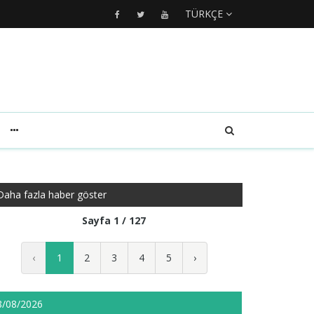
TÜRKÇE
Daha fazla haber göster
Sayfa 1 / 127
‹
1
2
3
4
5
›
8/08/2026