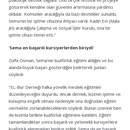
götürerek kendine olan güvenini artırmasına yardımcı
oldular. Komünler aracılığıyla da bazı destekler sunuldu.
Sema'nın bir işitme cihazına ihtiyacı vardı. Kadın Evi (Mala
Jin) aracılığıyla Çalışma ve Sosyal İşler Kurulu, ona bir
işitme cihazı temin etti."
‘
Sema en başarılı kursiyerlerden biriydi’
Zulfa Osman, Sema'nın kuaförlük eğitimi aldığını ve bu
alanda büyük başarı gösterdiğini belirterek şunları
söyledi:
"EL-Bur Derneği halka yönelik mesleki eğitimler
düzenleyeceğini duyurdu. Ancak dernek, kızımın işitme ve
konuşma engelli olması nedeniyle ona doğrudan eğitim
vermekte zorlanabileceklerini söyledi. Bunun üzerine ben
de kızımla birlikte kuaförlük eğitimine katıldım. Eğitim
tamamlandıktan sonra başarılı ve yetenekli kursiyerlere
kuaförlük ekipmanları hediye edildi. Sema da en başarılı