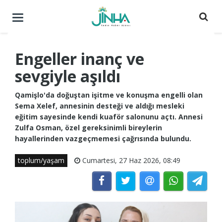
Menüyü
aç
/
kapat
Engeller inanç ve
sevgiyle aşıldı
Qamişlo'da doğuştan işitme ve konuşma engelli olan
Sema Xelef, annesinin desteği ve aldığı mesleki
eğitim sayesinde kendi kuaför salonunu açtı. Annesi
Zulfa Osman, özel gereksinimli bireylerin
hayallerinden vazgeçmemesi çağrısında bulundu.
toplum/yaşam
Cumartesi, 27 Haz 2026, 08:49