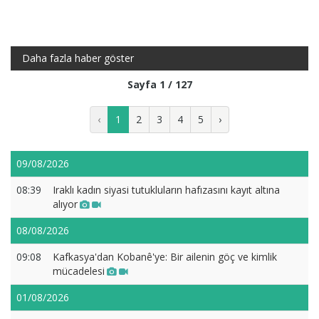
Daha fazla haber göster
Sayfa 1 / 127
‹
1
2
3
4
5
›
09/08/2026
08:39
Iraklı kadın siyasi tutukluların hafızasını kayıt altına
alıyor
08/08/2026
09:08
Kafkasya'dan Kobanê'ye: Bir ailenin göç ve kimlik
mücadelesi
01/08/2026