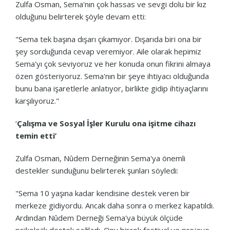
Zulfa Osman, Sema'nın çok hassas ve sevgi dolu bir kız
olduğunu belirterek şöyle devam etti:
"Sema tek başına dışarı çıkamıyor. Dışarıda biri ona bir
şey sorduğunda cevap veremiyor. Aile olarak hepimiz
Sema'yı çok seviyoruz ve her konuda onun fikrini almaya
özen gösteriyoruz. Sema'nın bir şeye ihtiyacı olduğunda
bunu bana işaretlerle anlatıyor, birlikte gidip ihtiyaçlarını
karşılıyoruz."
‘
Çalışma ve Sosyal İşler Kurulu ona işitme cihazı
temin etti’
Zulfa Osman, Nûdem Derneğinin Sema'ya önemli
destekler sunduğunu belirterek şunları söyledi:
"Sema 10 yaşına kadar kendisine destek veren bir
merkeze gidiyordu. Ancak daha sonra o merkez kapatıldı.
Ardından Nûdem Derneği Sema'ya büyük ölçüde
psikolojik destek sağladı. Onu birçok festival ve projeye