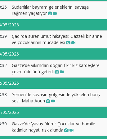
8:25
Sudanlılar bayram geleneklerini savaşa
rağmen yaşatıyor
5/05/2026
8:39
Çadırda süren umut hikayesi: Gazzeli bir anne
ve çocuklarının mücadelesi
3/05/2026
8:32
Gazze’de yıkımdan doğan fikir kız kardeşlere
çevre ödülünü getirdi
2/05/2026
8:33
Yemen’de savaşın gölgesinde yükselen barış
sesi: Maha Aoun
1/05/2026
8:30
Gazze’de ‘yavaş ölüm’: Çocuklar ve hamile
kadınlar hayati risk altında