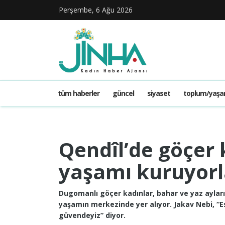
Perşembe, 6 Ağu 2026
tüm haberler
güncel
siyaset
toplum/yaş
Qendîl’de göçer 
yaşamı kuruyorl
Dugomanlı göçer kadınlar, bahar ve yaz aylar
yaşamın merkezinde yer alıyor. Jakav Nebi, “E
güvendeyiz” diyor.