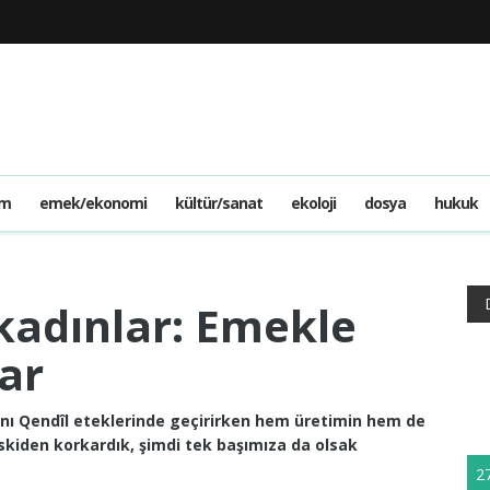
am
emek/ekonomi
kültür/sanat
ekoloji
dosya
hukuk
kadınlar: Emekle
ar
ını Qendîl eteklerinde geçirirken hem üretimin hem de
skiden korkardık, şimdi tek başımıza da olsak
2