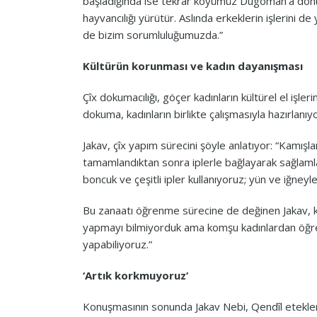
başladığında ise tekrar köyümüz Dugoman’a dönü
hayvancılığı yürütür. Aslında erkeklerin işlerini d
de bizim sorumluluğumuzda.”
Kültürün korunması ve kadın dayanışması
Çîx dokumacılığı, göçer kadınların kültürel el işler
dokuma, kadınların birlikte çalışmasıyla hazırlanıyo
Jakav, çîx yapım sürecini şöyle anlatıyor: “Kamışl
tamamlandıktan sonra iplerle bağlayarak sağlamla
boncuk ve çeşitli ipler kullanıyoruz; yün ve iğneyl
Bu zanaatı öğrenme sürecine de değinen Jakav, k
yapmayı bilmiyorduk ama komşu kadınlardan öğren
yapabiliyoruz.”
‘Artık korkmuyoruz’
Konuşmasının sonunda Jakav Nebi, Qendîl etekler