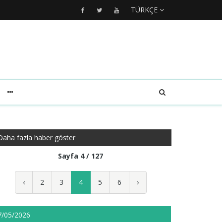
TÜRKÇE
Daha fazla haber göster
Sayfa 4 / 127
‹
2
3
4
5
6
›
7/05/2026