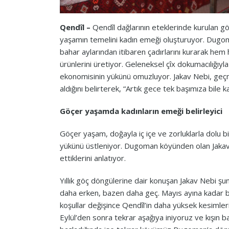
Qendîl –
Qendîl dağlarının eteklerinde kurulan göç
yaşamın temelini kadın emeği oluşturuyor. Dugom
bahar aylarından itibaren çadırlarını kurarak hem
ürünlerini üretiyor. Geleneksel çîx dokumacılığıyla
ekonomisinin yükünü omuzluyor. Jakav Nebi, geç
aldığını belirterek, “Artık gece tek başımıza bile k
Göçer yaşamda kadınların emeği belirleyici
Göçer yaşam, doğayla iç içe ve zorluklarla dolu 
yükünü üstleniyor. Dugoman köyünden olan Jakav 
ettiklerini anlatıyor.
Yıllık göç döngülerine dair konuşan Jakav Nebi şu
daha erken, bazen daha geç. Mayıs ayına kadar b
koşullar değişince Qendîl’in daha yüksek kesimleri
Eylül’den sonra tekrar aşağıya iniyoruz ve kışın 