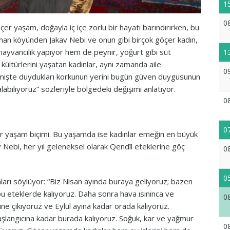
1
0
er yaşam, doğayla iç içe zorlu bir hayatı barındırırken, bu
an köyünden Jakav Nebi ve onun gibi birçok göçer kadın,
 hayvancılık yapıyor hem de peynir, yoğurt gibi süt
1
 kültürlerini yaşatan kadınlar, aynı zamanda aile
0
mişte duydukları korkunun yerini bugün güven duygusunun
alabiliyoruz” sözleriyle bölgedeki değişimi anlatıyor.
0
0
bir yaşam biçimi. Bu yaşamda ise kadınlar emeğin en büyük
Nebi, her yıl geleneksel olarak Qendîl eteklerine göç
0
0
nları söylüyor: “Biz Nisan ayında buraya geliyoruz; bazen
u eteklerde kalıyoruz. Daha sonra hava ısınınca ve
0
ne çıkıyoruz ve Eylül ayına kadar orada kalıyoruz.
başlangıcına kadar burada kalıyoruz. Soğuk, kar ve yağmur
0