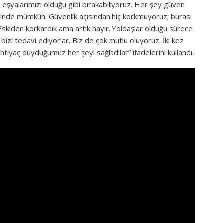
şyalarımızı olduğu gibi bırakabiliyoruz. Her şey güven
sinde mümkün. Güvenlik açısından hiç korkmuyoruz; burası
. Eskiden korkardık ama artık hayır. Yoldaşlar olduğu sürece
 bizi tedavi ediyorlar. Biz de çok mutlu oluyoruz. İki kez
ihtiyaç duyduğumuz her şeyi sağladılar” ifadelerini kullandı.