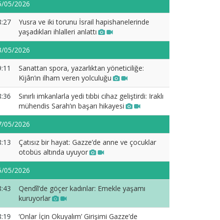
5/05/2026
8:27
Yusra ve iki torunu İsrail hapishanelerinde
yaşadıkları ihlalleri anlattı
3/05/2026
9:11
Sanattan spora, yazarlıktan yöneticiliğe:
Kijân’ın ilham veren yolculuğu
8:36
Sınırlı imkanlarla yedi tıbbi cihaz geliştirdi: Iraklı
mühendis Sarah’ın başarı hikayesi
7/05/2026
8:13
Çatısız bir hayat: Gazze’de anne ve çocuklar
otobüs altında uyuyor
5/05/2026
8:43
Qendîl’de göçer kadınlar: Emekle yaşamı
kuruyorlar
8:19
‘Onlar İçin Okuyalım’ Girişimi Gazze’de