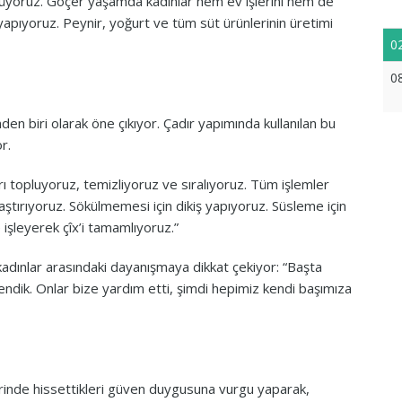
yoruz. Göçer yaşamda kadınlar hem ev işlerini hem de
e yapıyoruz. Peynir, yoğurt ve tüm süt ürünlerinin üretimi
0
0
inden biri olarak öne çıkıyor. Çadır yapımında kullanılan bu
r.
arı topluyoruz, temizliyoruz ve sıralıyoruz. Tüm işlemler
ştırıyoruz. Sökülmemesi için dikiş yapıyoruz. Süsleme için
e işleyerek çîx’i tamamlıyoruz.”
adınlar arasındaki dayanışmaya dikkat çekiyor: “Başta
dik. Onlar bize yardım etti, şimdi hepimiz kendi başımıza
inde hissettikleri güven duygusuna vurgu yaparak,