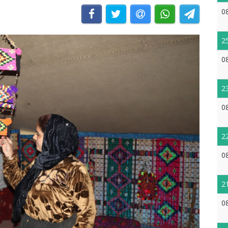
0
2
0
2
0
2
0
2
0