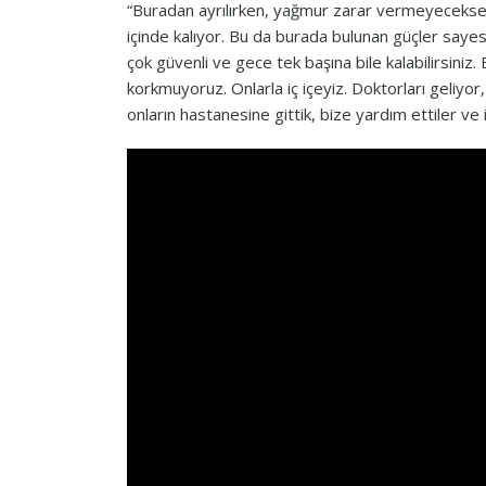
“Buradan ayrılırken, yağmur zarar vermeyecekse e
içinde kalıyor. Bu da burada bulunan güçler saye
çok güvenli ve gece tek başına bile kalabilirsiniz
korkmuyoruz. Onlarla iç içeyiz. Doktorları geliyor,
onların hastanesine gittik, bize yardım ettiler ve 