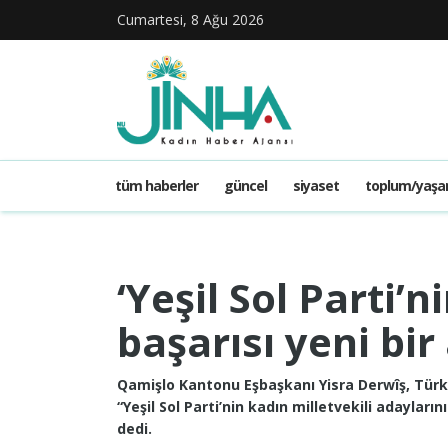
Cumartesi, 8 Ağu 2026
tüm haberler
güncel
siyaset
toplum/yaş
‘Yeşil Sol Parti’
başarısı yeni bi
Qamişlo Kantonu Eşbaşkanı Yisra Derwîş, Türk
“Yeşil Sol Parti’nin kadın milletvekili adaylar
dedi.