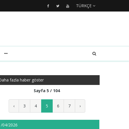
TÜRKÇE
Daha fazla haber göster
Sayfa 5 / 104
‹
3
4
5
6
7
›
1/04/2026