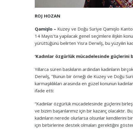
ROJ HOZAN
Qamişlo –
Kuzey ve Doğu Suriye Qamışlo Kanton
14 Mayıs’ta yapılacak genel seçimlere ilişkin konu
yürüttüğünü belirten Yisra Derwîş, bu yüzyılın kad
‘Kadınlar özgürlük mücadelesinde güçlerini bi
Yıllarca süren baskıların ardından kadınların birç
Derwîş, “Bunun bir örneği de Kuzey ve Doğu Suri
karmaşıklıkları arasında en güzel konunun kadınları
ifade etti:
“Kadınlar özgürlük mücadelesinde güçlerini birleşt
ve bizim başarılarımız için bir kazanç olacaktır. B
kadınların nerede olurlarsa olsunlar kendilerini bi
için birbirlerine destek olmaları gerektiğini göst