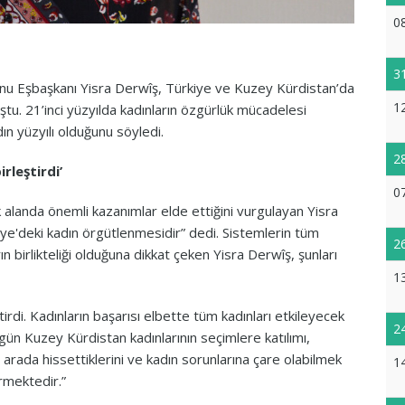
0
3
u Eşbaşkanı Yisra Derwîş, Türkiye ve Kuzey Kürdistan’da
1
ştu. 21’inci yüzyılda kadınların özgürlük mücadelesi
ın yüzyılı olduğunu söyledi.
2
rleştirdi’
0
ok alanda önemli kazanımlar elde ettiğini vurgulayan Yisra
ye'deki kadın örgütlenmesidir” dedi. Sistemlerin tüm
2
n birlikteliği olduğuna dikkat çeken Yisra Derwîş, şunları
1
irdi. Kadınların başarısı elbette tüm kadınları etkileyecek
2
ugün Kuzey Kürdistan kadınlarının seçimlere katılımı,
r arada hissettiklerini ve kadın sorunlarına çare olabilmek
1
ermektedir.”