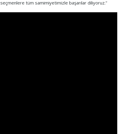
adın seçmenlere tüm samimiyetimizle başarılar diliyoruz.”