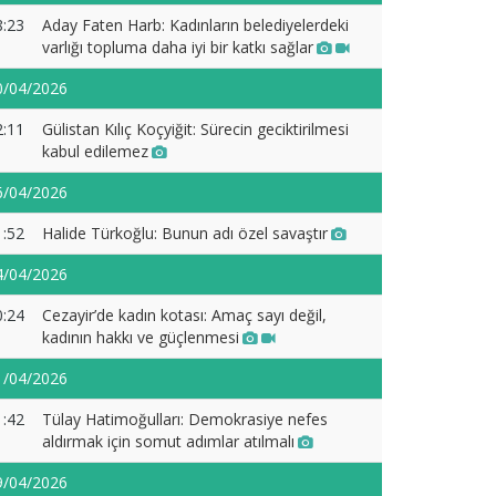
8:23
Aday Faten Harb: Kadınların belediyelerdeki
varlığı topluma daha iyi bir katkı sağlar
0/04/2026
2:11
Gülistan Kılıç Koçyiğit: Sürecin geciktirilmesi
kabul edilemez
6/04/2026
1:52
Halide Türkoğlu: Bunun adı özel savaştır
4/04/2026
0:24
Cezayir’de kadın kotası: Amaç sayı değil,
kadının hakkı ve güçlenmesi
1/04/2026
1:42
Tülay Hatimoğulları: Demokrasiye nefes
aldırmak için somut adımlar atılmalı
9/04/2026