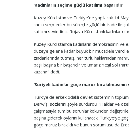
‘Kadınların seçime güçlü katılımı başarıdır’
Kuzey Kürdistan ve Türkiye'de yapılacak 14 Mayıs 
kadın seçmenler bu süreçte güçlü bir irade ile çal
katılımı sevindirici. Rojava Kürdistanlı kadınlar
Kuzey Kürdistan'da kadınların demokrasinin ve eş
düzeye gelene kadar büyük bir mücadele verdiler
zindanlarında tutmuş, her türlü haklarından mahru
başlı başına bir başarıdır ve umarız Yeşil Sol Part
kazanır" dedi.
‘Suriyeli kadınlar göçe maruz bırakılmasının
Türkiye'de erkek odaklı devlet sisteminin toplum
Derwîş, sözlerini şöyle sürdürdü: “Halklar ve özell
çalışmasıyla tüm bu sorunlar kökünden değiştirile
başına giderek oylarını kullanacak. Türkiye’ye göç
göçe maruz bırakıldı ve bunun sorumlusu da Erdoğa