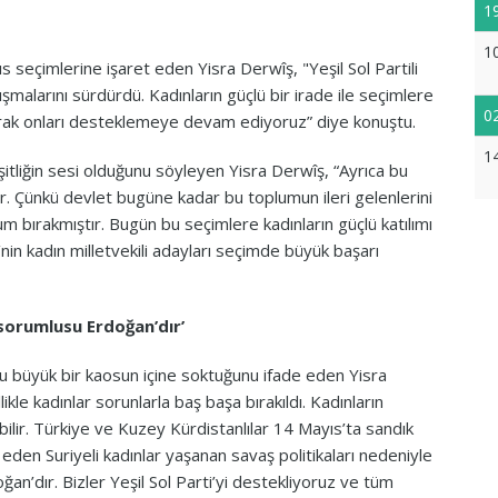
1
1
seçimlerine işaret eden Yisra Derwîş, "Yeşil Sol Partili
ışmalarını sürdürdü. Kadınların güçlü bir irade ile seçimlere
0
 olarak onları desteklemeye devam ediyoruz” diye konuştu.
1
itliğin sesi olduğunu söyleyen Yisra Derwîş, “Ayrıca bu
. Çünkü devlet bugüne kadar bu toplumun ileri gelenlerini
m bırakmıştır. Bugün bu seçimlere kadınların güçlü katılımı
i’nin kadın milletvekili adayları seçimde büyük başarı
 sorumlusu Erdoğan’dır’
u büyük bir kaosun içine soktuğunu ifade eden Yisra
ikle kadınlar sorunlarla baş başa bırakıldı. Kadınların
bilir. Türkiye ve Kuzey Kürdistanlılar 14 Mayıs’ta sandık
 eden Suriyeli kadınlar yaşanan savaş politikaları nedeniyle
n’dır. Bizler Yeşil Sol Parti’yi destekliyoruz ve tüm