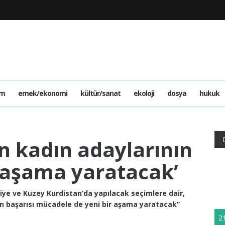
am
emek/ekonomi
kültür/sanat
ekoloji
dosya
hukuk
nin kadın adaylarının
r aşama yaratacak’
iye ve Kuzey Kurdistan’da yapılacak seçimlere dair,
ının başarısı mücadele de yeni bir aşama yaratacak”
2