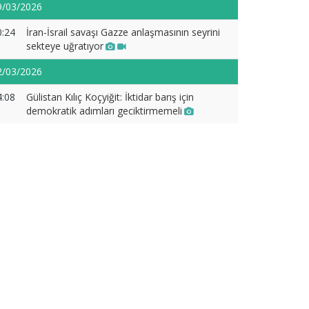
9/03/2026
0:24
İran-İsrail savaşı Gazze anlaşmasının seyrini
sekteye uğratıyor
2/03/2026
4:08
Gülistan Kılıç Koçyiğit: İktidar barış için
demokratik adımları geciktirmemeli