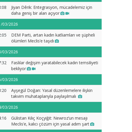
8:08
Jiyan Dêrik: Entegrasyon, mücadelemiz için
daha geniş bir alan açıyor
1/03/2026
2:05
DEM Parti, artan kadın katliamları ve şüpheli
ölümleri Meclis’e taşıdı
8/03/2026
7:32
Faslılar değişim yaratabilecek kadın temsiliyeti
bekliyor
6/03/2026
3:20
Ayşegül Doğan: Yasal düzenlemelere ilişkin
takvim muhataplarıyla paylaşılmalı
4/03/2026
4:16
Gülistan Kılıç Koçyiğit: Newroz’un mesajı
Meclis’e, kalıcı çözüm için yasal adım şart