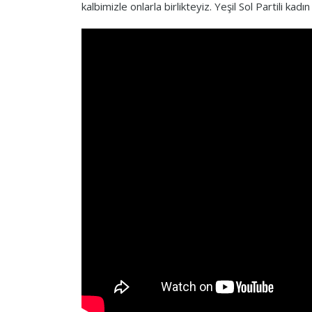
kalbimizle onlarla birlikteyiz. Yeşil Sol Partili k