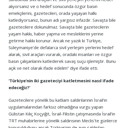
alıyorsanız ve o hedef sonucunda özgür basın
emekçilerini, gazetecileri, orada yaşayan halkı
katlediyorsanız, bunun adı yargısız infazdır. Savaşta bile
gazetecilere dokunulmaz. Savaşta bile gazetecilerin
yaşam hakkı, haber yapma ve mesleklerini yerine
getirme hakkı korunur. Ancak ne yazık ki Türkiye,
Süleymaniye’de defalarca sivil yerleşim yerlerini hedef
alarak, sivil araçları vurarak, oradaki insanları ve özgür
basın çalışanlarını katlederek savaş suçu işlemiştir. Bunu
açık ve net olarak ifade edelim” diye ifade etti.
‘Türkiye’nin iki gazeteciyi katletmesini nasıl ifade
edeceğiz?’
Gazetecilere yönelik bu katliam saldırılarının İsrail’in
uygulamalarından farksız olmadığına vurgu yapan
Gülistan Kılıç Koçyiğit, İsrail-Filistin çatışmasında İsrail’in
TRT muhabirlerine yönelik saldırısının Meclis’te günlerce
konuşulduğunu ancak Türkiye’nin de aynı saldırıları