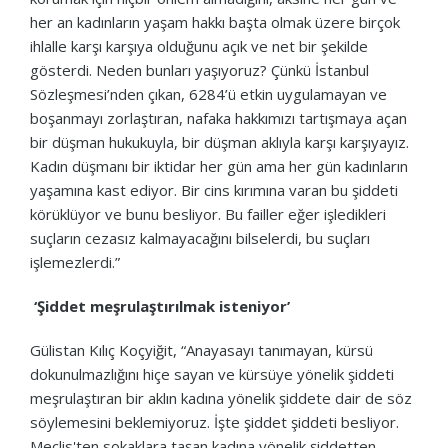
her an kadınların yaşam hakkı başta olmak üzere birçok
ihlalle karşı karşıya olduğunu açık ve net bir şekilde
gösterdi. Neden bunları yaşıyoruz? Çünkü İstanbul
Sözleşmesi’nden çıkan, 6284’ü etkin uygulamayan ve
boşanmayı zorlaştıran, nafaka hakkımızı tartışmaya açan
bir düşman hukukuyla, bir düşman aklıyla karşı karşıyayız.
Kadın düşmanı bir iktidar her gün ama her gün kadınların
yaşamına kast ediyor. Bir cins kırımına varan bu şiddeti
körüklüyor ve bunu besliyor. Bu failler eğer işledikleri
suçların cezasız kalmayacağını bilselerdi, bu suçları
işlemezlerdi.”
‘Şiddet meşrulaştırılmak isteniyor’
Gülistan Kılıç Koçyiğit, “Anayasayı tanımayan, kürsü
dokunulmazlığını hiçe sayan ve kürsüye yönelik şiddeti
meşrulaştıran bir aklın kadına yönelik şiddete dair de söz
söylemesini beklemiyoruz. İşte şiddet şiddeti besliyor.
Meclis'ten sokaklara taşan kadına yönelik şiddetten,