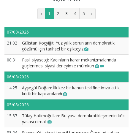
‹
1
2
3
4
5
›
07/08/2026
21:02
Gülistan Koçyiğit: Yüz yıllık sorunların demokratik
çözümü için tarihsel bir eşikteyiz
08:31
Faslı siyasetçi: Kadınların karar mekanizmalarında
güçlenmesi siyasi deneyimle mümkün
06/08/2026
14:25
Ayşegül Doğan: İlk kez bir kanun teklifine imza attık,
kritik bir kapı aralandı
05/08/2026
15:37
Tülay Hatimoğulları: Bu yasa demokratikleşmenin kök
yasası olmalı
08:24
Süveyda'da siyasi temsil tartışması: Önce adalet ve