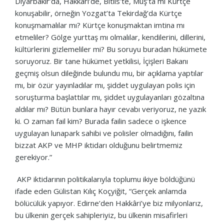
Diyarbakır’da, Hakkâri’de, Bitlis'te, Muş’ta mı Kürtçe
konuşabilir, örneğin Yozgat’ta Tekirdağ’da Kürtçe
konuşmamalılar mı? Kürtçe konuşmaktan imtina mı
etmeliler? Gölge yurttaş mı olmalılar, kendilerini, dillerini,
kültürlerini gizlemeliler mi? Bu soruyu buradan hükümete
soruyoruz. Bir tane hükümet yetkilisi, İçişleri Bakanı
geçmiş olsun dileğinde bulundu mu, bir açıklama yaptılar
mı, bir özür yayınladılar mı, şiddet uygulayan polis için
soruşturma başlattılar mı, şiddet uygulayanları gözaltına
aldılar mı? Bütün bunlara hayır cevabı veriyoruz, ne yazık
ki. O zaman fail kim? Burada failin sadece o işkence
uygulayan lunapark sahibi ve polisler olmadığını, failin
bizzat AKP ve MHP iktidarı olduğunu belirtmemiz
gerekiyor.”
AKP iktidarının politikalarıyla toplumu ikiye böldüğünü
ifade eden Gülistan Kılıç Koçyiğit, “Gerçek anlamda
bölücülük yapıyor. Edirne’den Hakkâri’ye biz milyonlarız,
bu ülkenin gerçek sahipleriyiz, bu ülkenin misafirleri