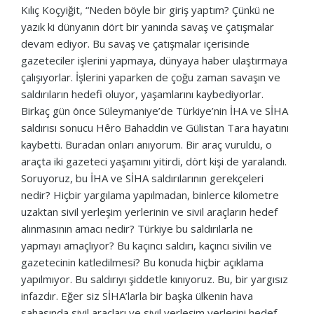
Kılıç Koçyiğit, “Neden böyle bir giriş yaptım? Çünkü ne
yazık ki dünyanın dört bir yanında savaş ve çatışmalar
devam ediyor. Bu savaş ve çatışmalar içerisinde
gazeteciler işlerini yapmaya, dünyaya haber ulaştırmaya
çalışıyorlar. İşlerini yaparken de çoğu zaman savaşın ve
saldırıların hedefi oluyor, yaşamlarını kaybediyorlar.
Birkaç gün önce Süleymaniye’de Türkiye’nin İHA ve SİHA
saldırısı sonucu Hêro Bahaddin ve Gülistan Tara hayatını
kaybetti. Buradan onları anıyorum. Bir araç vuruldu, o
araçta iki gazeteci yaşamını yitirdi, dört kişi de yaralandı.
Soruyoruz, bu İHA ve SİHA saldırılarının gerekçeleri
nedir? Hiçbir yargılama yapılmadan, binlerce kilometre
uzaktan sivil yerleşim yerlerinin ve sivil araçların hedef
alınmasının amacı nedir? Türkiye bu saldırılarla ne
yapmayı amaçlıyor? Bu kaçıncı saldırı, kaçıncı sivilin ve
gazetecinin katledilmesi? Bu konuda hiçbir açıklama
yapılmıyor. Bu saldırıyı şiddetle kınıyoruz. Bu, bir yargısız
infazdır. Eğer siz SİHA’larla bir başka ülkenin hava
sahasında sivil araçları ve sivil yerleşim yerlerini hedef