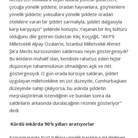
çocuğa yönelik şiddete; oradan hayvanlara, göçmenlere
yönelik şiddete; yoksullara yönelik şiddete oradan
ötekilere varan bir şiddet sarmalıyla, şiddet dalgasıyla
karşı karşıyayız” şeklinde konuştu. Yaşanan bir linç kültürü
olduğunu dile getiren Gülistan Kılıç Koçyiğit, “AKP’li
Milletvekili Alpay Özalan’ın, İstanbul Milletvekili Ahmet
Şık’a Meclis kürsüsünden saldırması neyin göstergesiydi?
Bu iktidarın muhalif olan, kendisini rahatsız eden hiçbir
düşünceye tahammülünün olmadığının açık ve net
göstergesiydi. O gün orada kürsüye saldıran, şiddet
uygulayan milletvekiline en üst düzeyde, Cumhurbaşkanı
düzeyinde sahip çıkılıyorsa, bu aslında şiddetin
meşrulaştırılmak istendiğinin ve bundan sonra da
saldırıların arkasında durulacağının resmini gösteriyor”
dedi.
Kürdü inkârda 90'lı yılları aratıyorlar
Konuşmasında Kürt halkına yönelik baskılara da değinen