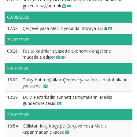
güvenlik sağlanmalı
03/08/2026
17:58
Çerçeve yasa Meclis yolunda: İmzaya açıldı
31/07/2026
08:26
Fas'ta kadınlar siyasette ekonomik engellerle
mücadele ediyor
28/07/2026
15:00
Tülay Hatimoğulları: Çerçeve yasa İmralı mutabakatını
yansıtmalı
12:39
DEM Parti 'kadın sünneti’ tartışmalarını Meclis
gündemine taşıdı
27/07/2026
13:54
Gülistan Kılıç Koçyiğit: Çerçeve Yasa Meclis
kapanmadan çıkacak