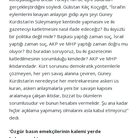
gerçekleştirdiğini söyledi. Gülistan Kılıç Koçyiğit, “İsrail’in
eylemlerini kınayan anlayışın gidip aynı şeyi Güney
Kürdistan’ın Süleymaniye kentinde yapmasını ve iki
gazeteciyi katletmesini nasıl ifade edeceğiz? Bu ikiyüzlü
bir politika değil midir? Başkası yaptığı zaman suç, İsrail
yaptığı zaman suç, AKP ve MHP yaptığı zaman doğru mu
oluyor? Biz buradan soruyoruz, bu iki gazetecinin
katledilmesinin sorumluluğu kimdedir? AKP ve MHP
iktidarındadır. Kürt sorununu demokratik yöntemlerle
çözmeyen, her yeri savaş alanına çeviren, Güney
Kürdistan’ın neredeyse her metrekaresine askeri üs
kuran, askeri anlaşmalarla yeni bir savaşın kapısını
aralamaya çalışan iktidar, bizzat bu ölümlerin
sorumlusudur ve bunun hesabını vermelidir. Şu ana kadar
hiçbir açıklama yapmamış olmalarını asla kabul etmiyoruz”
dedi.
‘Özgür basın emekçilerinin kalemi yerde