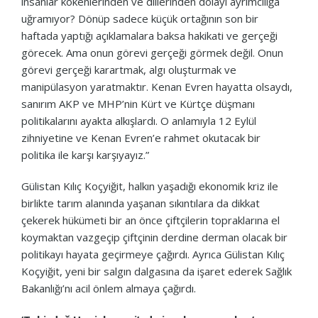
insanlar kökenlerinden ve dillerinden dolayı ayrımcılığa
uğramıyor? Dönüp sadece küçük ortağının son bir
haftada yaptığı açıklamalara baksa hakikati ve gerçeği
görecek. Ama onun görevi gerçeği görmek değil. Onun
görevi gerçeği karartmak, algı oluşturmak ve
manipülasyon yaratmaktır. Kenan Evren hayatta olsaydı,
sanırım AKP ve MHP’nin Kürt ve Kürtçe düşmanı
politikalarını ayakta alkışlardı. O anlamıyla 12 Eylül
zihniyetine ve Kenan Evren’e rahmet okutacak bir
politika ile karşı karşıyayız.”
Gülistan Kılıç Koçyiğit, halkın yaşadığı ekonomik kriz ile
birlikte tarım alanında yaşanan sıkıntılara da dikkat
çekerek hükümeti bir an önce çiftçilerin topraklarına el
koymaktan vazgeçip çiftçinin derdine derman olacak bir
politikayı hayata geçirmeye çağırdı. Ayrıca Gülistan Kılıç
Koçyiğit, yeni bir salgın dalgasına da işaret ederek Sağlık
Bakanlığı’nı acil önlem almaya çağırdı.