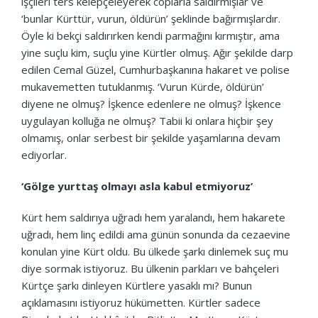
işçileri ters kelepçeleyerek coplarla saldırmışlar ve
‘bunlar Kürttür, vurun, öldürün’ şeklinde bağırmışlardır.
Öyle ki bekçi saldırırken kendi parmağını kırmıştır, ama
yine suçlu kim, suçlu yine Kürtler olmuş. Ağır şekilde darp
edilen Cemal Güzel, Cumhurbaşkanına hakaret ve polise
mukavemetten tutuklanmış. ‘Vurun Kürde, öldürün’
diyene ne olmuş? İşkence edenlere ne olmuş? İşkence
uygulayan kolluğa ne olmuş? Tabii ki onlara hiçbir şey
olmamış, onlar serbest bir şekilde yaşamlarına devam
ediyorlar.
‘Gölge yurttaş olmayı asla kabul etmiyoruz’
Kürt hem saldırıya uğradı hem yaralandı, hem hakarete
uğradı, hem linç edildi ama günün sonunda da cezaevine
konulan yine Kürt oldu. Bu ülkede şarkı dinlemek suç mu
diye sormak istiyoruz. Bu ülkenin parkları ve bahçeleri
Kürtçe şarkı dinleyen Kürtlere yasaklı mı? Bunun
açıklamasını istiyoruz hükümetten. Kürtler sadece