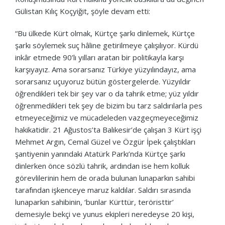
Gülistan Kılıç Koçyiğit, şöyle devam etti:
“Bu ülkede Kürt olmak, Kürtçe şarkı dinlemek, Kürtçe
şarkı söylemek suç hâline getirilmeye çalışılıyor. Kürdü
inkâr etmede 90’lı yılları aratan bir politikayla karşı
karşıyayız. Ama sorarsanız Türkiye yüzyılındayız, ama
sorarsanız uçuyoruz bütün göstergelerde. Yüzyıldır
öğrendikleri tek bir şey var o da tahrik etme; yüz yıldır
öğrenmedikleri tek şey de bizim bu tarz saldırılarla pes
etmeyeceğimiz ve mücadeleden vazgeçmeyeceğimiz
hakikatidir. 21 Ağustos’ta Balıkesir’de çalışan 3 Kürt işçi
Mehmet Argın, Cemal Güzel ve Özgür İpek çalıştıkları
şantiyenin yanındaki Atatürk Parkı’nda Kürtçe şarkı
dinlerken önce sözlü tahrik, ardından ise hem kolluk
görevlilerinin hem de orada bulunan lunaparkın sahibi
tarafından işkenceye maruz kaldılar. Saldırı sırasında
lunaparkın sahibinin, ‘bunlar Kürttür, teröristtir’
demesiyle bekçi ve yunus ekipleri neredeyse 20 kişi,