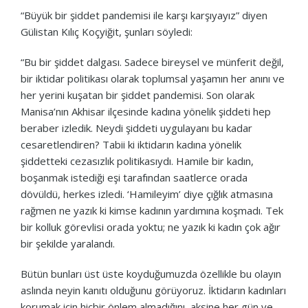
“Büyük bir şiddet pandemisi ile karşı karşıyayız” diyen
Gülistan Kılıç Koçyiğit, şunları söyledi:
“Bu bir şiddet dalgası. Sadece bireysel ve münferit değil,
bir iktidar politikası olarak toplumsal yaşamın her anını ve
her yerini kuşatan bir şiddet pandemisi. Son olarak
Manisa’nın Akhisar ilçesinde kadına yönelik şiddeti hep
beraber izledik. Neydi şiddeti uygulayanı bu kadar
cesaretlendiren? Tabii ki iktidarın kadına yönelik
şiddetteki cezasızlık politikasıydı. Hamile bir kadın,
boşanmak istediği eşi tarafından saatlerce orada
dövüldü, herkes izledi. ‘Hamileyim’ diye çığlık atmasına
rağmen ne yazık ki kimse kadının yardımına koşmadı. Tek
bir kolluk görevlisi orada yoktu; ne yazık ki kadın çok ağır
bir şekilde yaralandı.
Bütün bunları üst üste koyduğumuzda özellikle bu olayın
aslında neyin kanıtı olduğunu görüyoruz. İktidarın kadınları
korumak için hiçbir önlem almadığını, aksine her gün ve