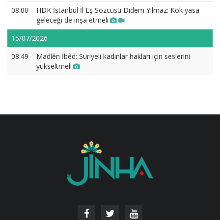
08:00
HDK İstanbul İl Eş Sözcüsü Didem Yılmaz: Kök yasa
geleceği de inşa etmeli
15/07/2026
08:49
Madlên İbêd: Suriyeli kadınlar hakları için seslerini
yükseltmeli