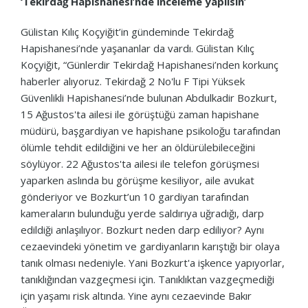
‘Tekirdağ Hapishanesi’nde inceleme yapılsın’
Gülistan Kılıç Koçyiğit’in gündeminde Tekirdağ
Hapishanesi’nde yaşananlar da vardı. Gülistan Kılıç
Koçyiğit, “Günlerdir Tekirdağ Hapishanesi’nden korkunç
haberler alıyoruz. Tekirdağ 2 No'lu F Tipi Yüksek
Güvenlikli Hapishanesi’nde bulunan Abdulkadir Bozkurt,
15 Ağustos'ta ailesi ile görüştüğü zaman hapishane
müdürü, başgardiyan ve hapishane psikoloğu tarafından
ölümle tehdit edildiğini ve her an öldürülebileceğini
söylüyor. 22 Ağustos'ta ailesi ile telefon görüşmesi
yaparken aslında bu görüşme kesiliyor, aile avukat
gönderiyor ve Bozkurt’un 10 gardiyan tarafından
kameraların bulunduğu yerde saldırıya uğradığı, darp
edildiği anlaşılıyor. Bozkurt neden darp ediliyor? Aynı
cezaevindeki yönetim ve gardiyanların karıştığı bir olaya
tanık olması nedeniyle. Yani Bozkurt'a işkence yapıyorlar,
tanıklığından vazgeçmesi için. Tanıklıktan vazgeçmediği
için yaşamı risk altında. Yine aynı cezaevinde Bakır