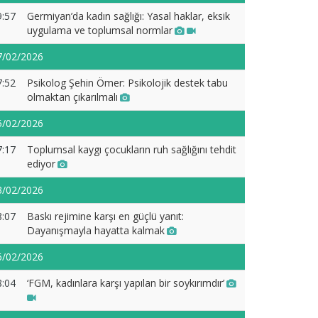
9:57
Germiyan’da kadın sağlığı: Yasal haklar, eksik
uygulama ve toplumsal normlar
7/02/2026
7:52
Psikolog Şehin Ömer: Psikolojik destek tabu
olmaktan çıkarılmalı
5/02/2026
7:17
Toplumsal kaygı çocukların ruh sağlığını tehdit
ediyor
3/02/2026
8:07
Baskı rejimine karşı en güçlü yanıt:
Dayanışmayla hayatta kalmak
6/02/2026
8:04
‘FGM, kadınlara karşı yapılan bir soykırımdır’