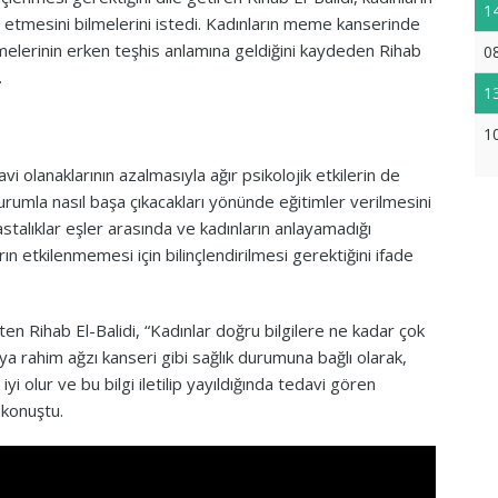
1
 etmesini bilmelerini istedi. Kadınların meme kanserinde
melerinin erken teşhis anlamına geldiğini kaydeden Rihab
0
.
1
1
davi olanaklarının azalmasıyla ağır psikolojik etkilerin de
durumla nasıl başa çıkacakları yönünde eğitimler verilmesini
astalıklar eşler arasında ve kadınların anlayamadığı
n etkilenmemesi için bilinçlendirilmesi gerektiğini ifade
rten Rihab El-Balidi, “Kadınlar doğru bilgilere ne kadar çok
ya rahim ağzı kanseri gibi sağlık durumuna bağlı olarak,
yi olur ve bu bilgi iletilip yayıldığında tedavi gören
e konuştu.