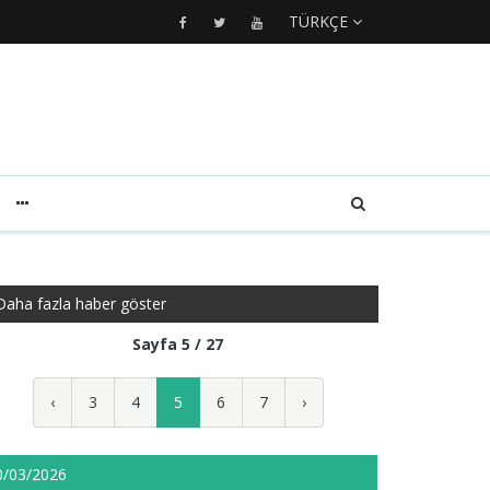
TÜRKÇE
Daha fazla haber göster
Sayfa 5 / 27
‹
3
4
5
6
7
›
0/03/2026