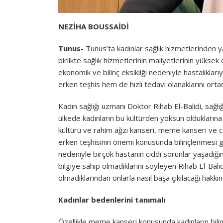
NEZİHA BOUSSAİDİ
Tunus-
Tunus’ta kadınlar sağlık hizmetlerinden 
birlikte sağlık hizmetlerinin maliyetlerinin yükse
ekonomik ve bilinç eksikliği nedeniyle hastalıkla
erken teşhis hem de hızlı tedavi olanaklarını ortad
Kadın sağlığı uzmanı Doktor Rihab El-Balidi, sağl
ülkede kadınların bu kültürden yoksun olduklarına d
kültürü ve rahim ağzı kanseri, meme kanseri ve cin
erken teşhisinin önemi konusunda bilinçlenmesi ge
nedeniyle birçok hastanın ciddi sorunlar yaşadığını
bilgiye sahip olmadıklarını söyleyen Rihab El-Balidi
olmadıklarından onlarla nasıl başa çıkılacağı hakkınd
Kadınlar bedenlerini tanımalı
Özellikle meme kanseri konusunda kadınların bilinç