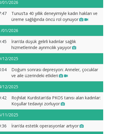
8/01/2026
7:47
Tunus’ta 40 yıllık deneyimiyle kadın hakları ve
üreme sağlığında öncü rol oynuyor
1/01/2026
9:45
İran’da düşük gelirli kadınlar sağlık
hizmetlerinde ayrımcılık yaşıyor
9/12/2025
8:04
Doğum sonrası depresyon: Anneler, çocuklar
ve aile üzerindeki etkileri
4/12/2025
9:42
Rojhilat Kurdistan’da PKOS tanısı alan kadınlar:
Koşullar tedaviyi zorluyor
5/11/2025
9:36
İran’da estetik operasyonlar artıyor