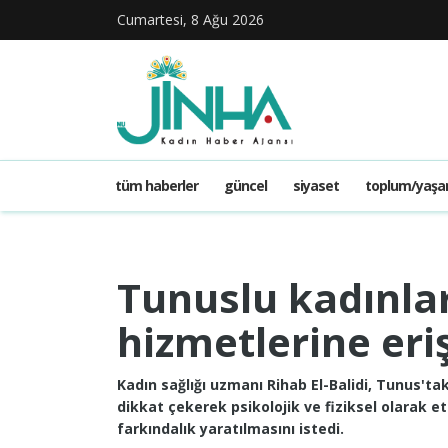
Cumartesi, 8 Ağu 2026
tüm haberler
güncel
siyaset
toplum/yaş
Tunuslu kadınlar
hizmetlerine er
Kadın sağlığı uzmanı Rihab El-Balidi, Tunus'tak
dikkat çekerek psikolojik ve fiziksel olarak e
farkındalık yaratılmasını istedi.