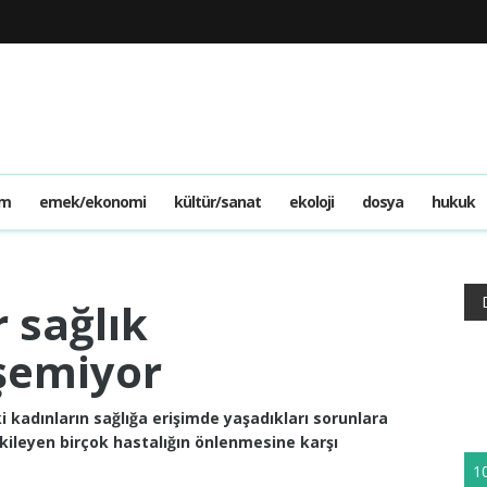
am
emek/ekonomi
kültür/sanat
ekoloji
dosya
hukuk
 sağlık
işemiyor
i kadınların sağlığa erişimde yaşadıkları sorunlara
tkileyen birçok hastalığın önlenmesine karşı
1