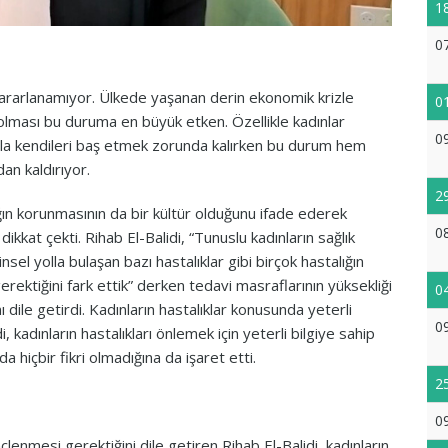
1
0
yararlanamıyor. Ülkede yaşanan derin ekonomik krizle
0
k olması bu duruma en büyük etken. Özellikle kadınlar
0
rıyla kendileri baş etmek zorunda kalırken bu durum hem
an kaldırıyor.
2
ığın korunmasının da bir kültür olduğunu ifade ederek
0
ikkat çekti. Rihab El-Balidi, “Tunuslu kadınların sağlık
sel yolla bulaşan bazı hastalıklar gibi birçok hastalığın
rektiğini fark ettik” derken tedavi masraflarının yüksekliği
0
 dile getirdi. Kadınların hastalıklar konusunda yeterli
0
, kadınların hastalıkları önlemek için yeterli bilgiye sahip
a hiçbir fikri olmadığına da işaret etti.
2
0
lenmesi gerektiğini dile getiren Rihab El-Balidi, kadınların