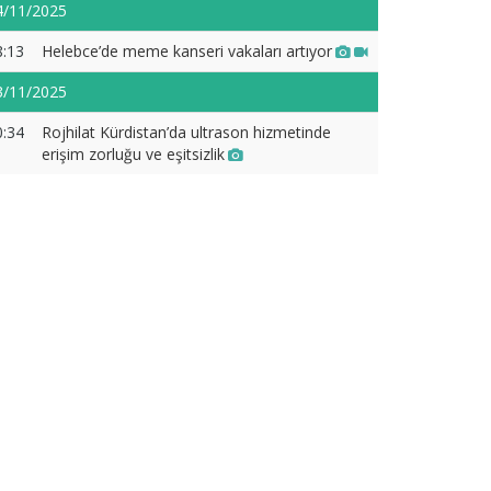
4/11/2025
8:13
Helebce’de meme kanseri vakaları artıyor
3/11/2025
0:34
Rojhilat Kürdistan’da ultrason hizmetinde
erişim zorluğu ve eşitsizlik