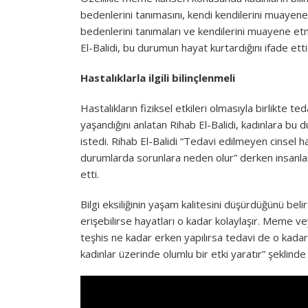
bedenlerini tanımasını, kendi kendilerini muayene
bedenlerini tanımaları ve kendilerini muayene et
El-Balidi, bu durumun hayat kurtardığını ifade etti
Hastalıklarla ilgili bilinçlenmeli
Hastalıkların fiziksel etkileri olmasıyla birlikte te
yaşandığını anlatan Rihab El-Balidi, kadınlara bu 
istedi. Rihab El-Balidi “Tedavi edilmeyen cinsel h
durumlarda sorunlara neden olur” derken insanları
etti.
Bilgi eksiliğinin yaşam kalitesini düşürdüğünü beli
erişebilirse hayatları o kadar kolaylaşır. Meme ve
teşhis ne kadar erken yapılırsa tedavi de o kadar i
kadınlar üzerinde olumlu bir etki yaratır” şeklind