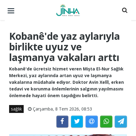
Menüyü
aç
/
kapat
Kobanê'de yaz aylarıyla
birlikte uyuz ve
laşmanya vakaları arttı
Kobanê'de ücretsiz hizmet veren Mişta El-Nur Sağlık
Merkezi, yaz aylarında artan uyuz ve laşmanya
vakalarına müdahale ediyor. Doktor Avin Xelîl, erken
tedavi ve korunma önlemlerinin salgının yayılmasını
önlemede hayati önem taşıdığını belirtti.
sağlık
Çarşamba, 8 Tem 2026, 08:53