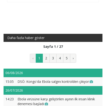
Daha fazla haber göster
Sayfa 1 / 27
‹
1
2
3
4
5
›
06/08/2026
15:05
DSÖ: Kongo'da Ebola salgını kontrolden çıkıyor
26/07/2026
14:23
Ebola virüsüne karşı geliştirilen aşının ilk insan klinik
denemesi başladı