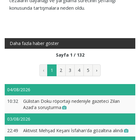
cezaların dayanağı ve yargılama sürecinin şeffaflığı
konusunda tartışmalara neden oldu.
Daha fazla haber göster
Sayfa 1 / 132
‹
1
2
3
4
5
›
04/08/2026
10:32
Gülistan Doku röportajı nedeniyle gazeteci Zilan
Azad'a soruşturma
03/08/2026
22:49
Aktivist Mehşad Keşani İsfahan'da gözaltına alındı