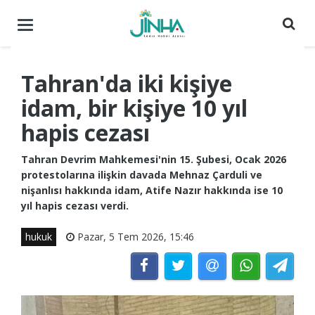
Menüyü
aç
/
kapat
Tahran'da iki kişiye
idam, bir kişiye 10 yıl
hapis cezası
Tahran Devrim Mahkemesi'nin 15. Şubesi, Ocak 2026
protestolarına ilişkin davada Mehnaz Çarduli ve
nişanlısı hakkında idam, Atife Nazır hakkında ise 10
yıl hapis cezası verdi.
hukuk
Pazar, 5 Tem 2026, 15:46