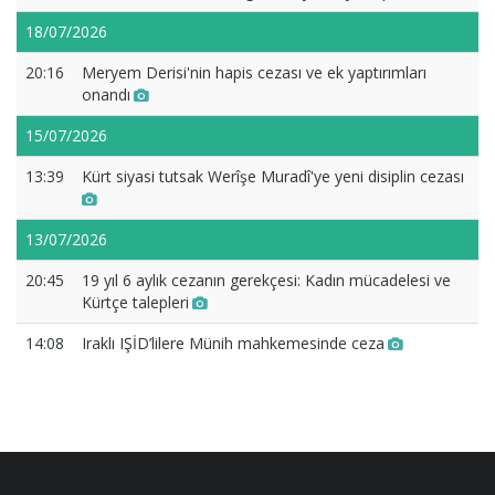
18/07/2026
20:16
Meryem Derisi'nin hapis cezası ve ek yaptırımları
onandı
15/07/2026
13:39
Kürt siyasi tutsak Werîşe Muradî'ye yeni disiplin cezası
13/07/2026
20:45
19 yıl 6 aylık cezanın gerekçesi: Kadın mücadelesi ve
Kürtçe talepleri
14:08
Iraklı IŞİD’lilere Münih mahkemesinde ceza