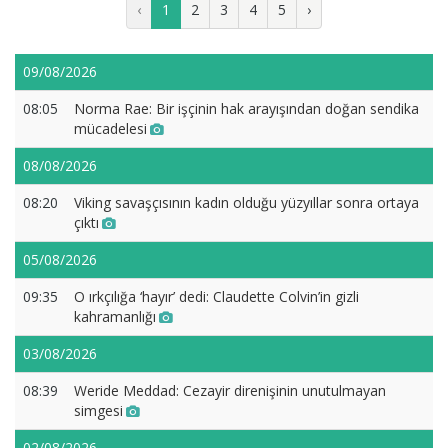
‹
1
2
3
4
5
›
09/08/2026
08:05
Norma Rae: Bir işçinin hak arayışından doğan sendika
mücadelesi
08/08/2026
08:20
Viking savaşçısının kadın olduğu yüzyıllar sonra ortaya
çıktı
05/08/2026
09:35
O ırkçılığa ‘hayır’ dedi: Claudette Colvin’in gizli
kahramanlığı
03/08/2026
08:39
Weride Meddad: Cezayir direnişinin unutulmayan
simgesi
02/08/2026