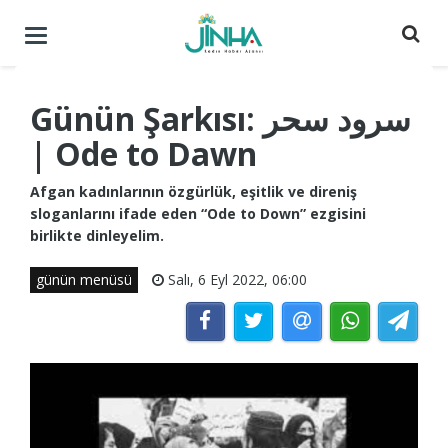
Menüyü
aç
/
kapat
Günün Şarkısı: سرود سحر
| Ode to Dawn
Afgan kadınlarının özgürlük, eşitlik ve direniş
sloganlarını ifade eden “Ode to Down” ezgisini
birlikte dinleyelim.
günün menüsü
Salı, 6 Eyl 2022, 06:00