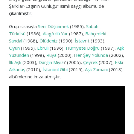
Şarkılar-Ezginin Günlüğü” isimli saygı albümü de
çıkarılmıştır.
Grup sırasıyla
Seni Düşünmek
(1985),
Sabah
Türküsü
(1986),
Alagözlü Yar
(1987),
Bahçedeki
Sandal
(1988),
Ölüdeniz
(1990),
İstavrit
(1993),
Oyun
(1995),
Ebruli
(1996),
Hürriyete Doğru
(1997),
Aşk
Yüzünden
(1998),
Rüya
(2000),
Her Şey Yolunda
(2002),
İlk Aşk
(2003),
Dargın Mıyız
? (2005),
Çeyrek
(2007),
Eski
Arkadaş
(2010),
İstanbul Gibi
(2015),
Aşk Zamanı
(2018)
albümlerine imza atmıştır.