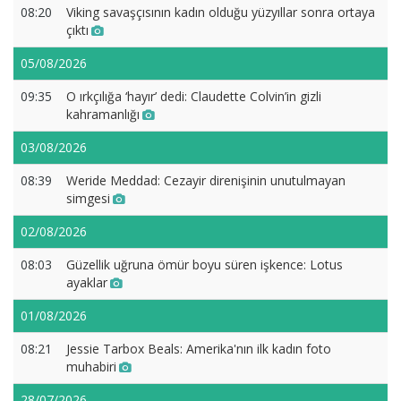
08:20
Viking savaşçısının kadın olduğu yüzyıllar sonra ortaya
çıktı
05/08/2026
09:35
O ırkçılığa ‘hayır’ dedi: Claudette Colvin’in gizli
kahramanlığı
03/08/2026
08:39
Weride Meddad: Cezayir direnişinin unutulmayan
simgesi
02/08/2026
08:03
Güzellik uğruna ömür boyu süren işkence: Lotus
ayaklar
01/08/2026
08:21
Jessie Tarbox Beals: Amerika'nın ilk kadın foto
muhabiri
28/07/2026