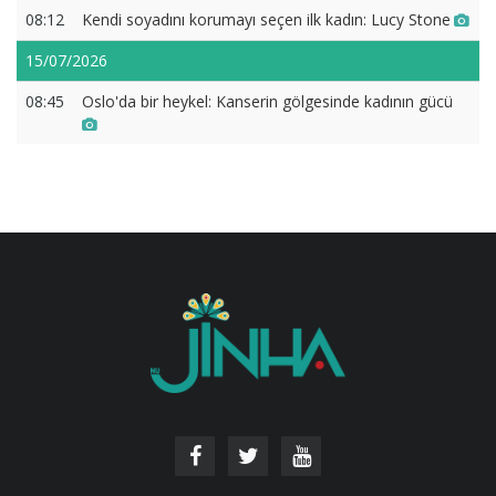
08:12
Kendi soyadını korumayı seçen ilk kadın: Lucy Stone
15/07/2026
08:45
Oslo'da bir heykel: Kanserin gölgesinde kadının gücü