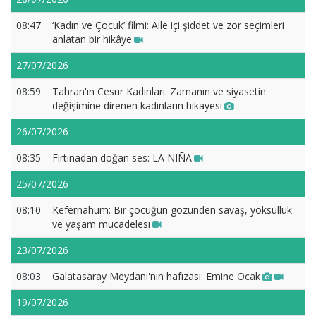
08:47
‘Kadın ve Çocuk’ filmi: Aile içi şiddet ve zor seçimleri
anlatan bir hikâye
27/07/2026
08:59
Tahran'ın Cesur Kadınları: Zamanın ve siyasetin
değişimine direnen kadınların hikayesi
26/07/2026
08:35
Fırtınadan doğan ses: LA NIÑA
25/07/2026
08:10
Kefernahum: Bir çocuğun gözünden savaş, yoksulluk
ve yaşam mücadelesi
23/07/2026
08:03
Galatasaray Meydanı'nın hafızası: Emine Ocak
19/07/2026