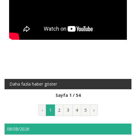
Daha fazla haber göster
Sayfa 1 / 54
‹
1
2
3
4
5
›
08/08/2026