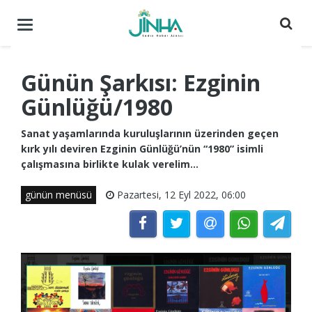
Menüyü
aç
/
kapat
Günün Şarkısı: Ezginin
Günlüğü/1980
Sanat yaşamlarında kuruluşlarının üzerinden geçen
kırk yılı deviren Ezginin Günlüğü’nün “1980” isimli
çalışmasına birlikte kulak verelim...
günün menüsü
Pazartesi, 12 Eyl 2022, 06:00