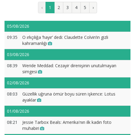
‹
1
2
3
4
5
›
05/08/2026
09:35
O ırkçılığa ‘hayır’ dedi: Claudette Colvin’in gizli
kahramanlığı
03/08/2026
08:39
Weride Meddad: Cezayir direnişinin unutulmayan
simgesi
02/08/2026
08:03
Güzellik uğruna ömür boyu süren işkence: Lotus
ayaklar
01/08/2026
08:21
Jessie Tarbox Beals: Amerika'nın ilk kadın foto
muhabiri