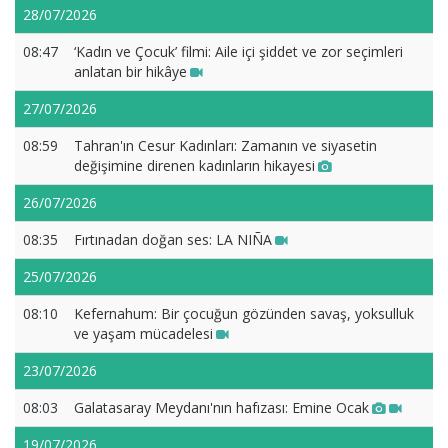
28/07/2026
08:47
‘Kadın ve Çocuk’ filmi: Aile içi şiddet ve zor seçimleri
anlatan bir hikâye
27/07/2026
08:59
Tahran'ın Cesur Kadınları: Zamanın ve siyasetin
değişimine direnen kadınların hikayesi
26/07/2026
08:35
Fırtınadan doğan ses: LA NIÑA
25/07/2026
08:10
Kefernahum: Bir çocuğun gözünden savaş, yoksulluk
ve yaşam mücadelesi
23/07/2026
08:03
Galatasaray Meydanı'nın hafızası: Emine Ocak
19/07/2026