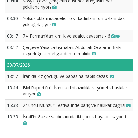
09:04
Sosyal çevre gençlerin düşünce dünyasını nasıl
şekillendiriyor?
08:30
Yolsuzlukla mücadele: Iraklı kadınların omuzlarındaki
yük ağırlaşıyor
08:17
74. Ferman’dan kimlik ve adalet davasına - 6
08:12
Çerçeve Yasa tartışmaları: Abdullah Öcalan’ın fiziki
özgürlüğü temel gündem olmalıdır
30/07/2026
18:17
İran'da kız çocuğu ve babasına hapis cezası
15:44
BM Raportörü: İran'da dini azınlıklara yönelik baskılar
artıyor
15:38
24’üncü Munzur Festival’inde barış ve hakikat çağrısı
15:25
İsrail'in Gazze saldırılarında iki çocuk hayatını kaybetti