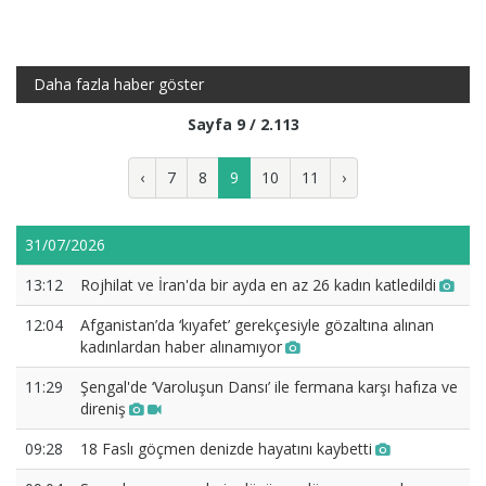
Daha fazla haber göster
Sayfa 9 / 2.113
‹
7
8
9
10
11
›
31/07/2026
13:12
Rojhilat ve İran'da bir ayda en az 26 kadın katledildi
12:04
Afganistan’da ‘kıyafet’ gerekçesiyle gözaltına alınan
kadınlardan haber alınamıyor
11:29
Şengal'de ‘Varoluşun Dansı’ ile fermana karşı hafıza ve
direniş
09:28
18 Faslı göçmen denizde hayatını kaybetti