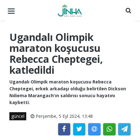
Menüyü
aç
/
kapat
Ugandalı Olimpik
maraton koşucusu
Rebecca Cheptegei,
katledildi
Ugandalı Olimpik maraton koşucusu Rebecca
Cheptegei, erkek arkadaşı olduğu belirtilen Dickson
Ndiema Marangach'ın saldırısı sonucu hayatını
kaybetti.
güncel
Perşembe, 5 Eyl 2024, 13:48