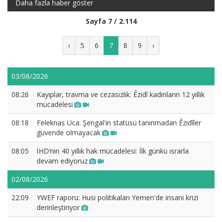
Daha fazla haber göster
Sayfa 7 / 2.114
‹
5
6
7
8
9
›
03/08/2026
08:26
Kayıplar, travma ve cezasızlık: Êzidî kadınların 12 yıllık
mücadelesi
08:18
Feleknas Uca: Şengal'in statüsü tanınmadan Êzidîler
güvende olmayacak
08:05
İHD’nin 40 yıllık hak mücadelesi: İlk günkü ısrarla
devam ediyoruz
02/08/2026
22:09
YWEF raporu: Husi politikaları Yemen'de insani krizi
derinleştiriyor