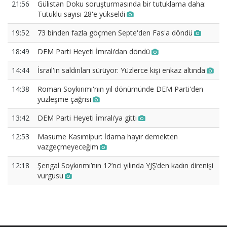
21:56
Gülistan Doku soruşturmasında bir tutuklama daha:
Tutuklu sayısı 28'e yükseldi
19:52
73 binden fazla göçmen Septe'den Fas'a döndü
18:49
DEM Parti Heyeti İmralı’dan döndü
14:44
İsrail'in saldırıları sürüyor: Yüzlerce kişi enkaz altında
14:38
Roman Soykırımı'nın yıl dönümünde DEM Parti'den
yüzleşme çağrısı
13:42
DEM Parti Heyeti İmralı’ya gitti
12:53
Masume Kasımipur: İdama hayır demekten
vazgeçmeyeceğim
12:18
Şengal Soykırımı’nın 12’nci yılında YJŞ’den kadın direnişi
vurgusu