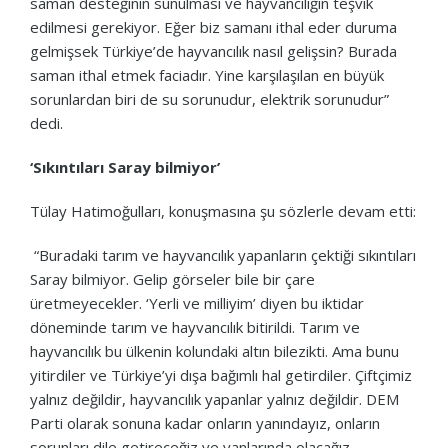
saman desteğinin sunulması ve hayvancılığın teşvik
edilmesi gerekiyor. Eğer biz samanı ithal eder duruma
gelmişsek Türkiye’de hayvancılık nasıl gelişsin? Burada
saman ithal etmek faciadır. Yine karşılaşılan en büyük
sorunlardan biri de su sorunudur, elektrik sorunudur”
dedi.
‘Sıkıntıları Saray bilmiyor’
Tülay Hatimoğulları, konuşmasına şu sözlerle devam etti:
“Buradaki tarım ve hayvancılık yapanların çektiği sıkıntıları
Saray bilmiyor. Gelip görseler bile bir çare
üretmeyecekler. ‘Yerli ve milliyim’ diyen bu iktidar
döneminde tarım ve hayvancılık bitirildi. Tarım ve
hayvancılık bu ülkenin kolundaki altın bilezikti. Ama bunu
yitirdiler ve Türkiye’yi dışa bağımlı hal getirdiler. Çiftçimiz
yalnız değildir, hayvancılık yapanlar yalnız değildir. DEM
Parti olarak sonuna kadar onların yanındayız, onların
sorunları dile getireceğiz ve yanlarında olacağız.