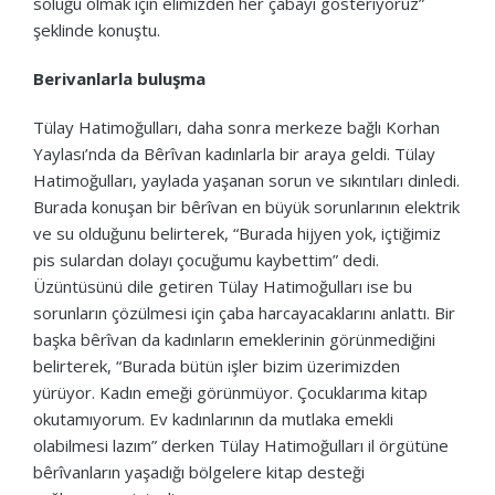
soluğu olmak için elimizden her çabayı gösteriyoruz”
şeklinde konuştu.
Berivanlarla buluşma
Tülay Hatimoğulları, daha sonra merkeze bağlı Korhan
Yaylası’nda da Bêrîvan kadınlarla bir araya geldi. Tülay
Hatimoğulları, yaylada yaşanan sorun ve sıkıntıları dinledi.
Burada konuşan bir bêrîvan en büyük sorunlarının elektrik
ve su olduğunu belirterek, “Burada hijyen yok, içtiğimiz
pis sulardan dolayı çocuğumu kaybettim” dedi.
Üzüntüsünü dile getiren Tülay Hatimoğulları ise bu
sorunların çözülmesi için çaba harcayacaklarını anlattı. Bir
başka bêrîvan da kadınların emeklerinin görünmediğini
belirterek, “Burada bütün işler bizim üzerimizden
yürüyor. Kadın emeği görünmüyor. Çocuklarıma kitap
okutamıyorum. Ev kadınlarının da mutlaka emekli
olabilmesi lazım” derken Tülay Hatimoğulları il örgütüne
bêrîvanların yaşadığı bölgelere kitap desteği