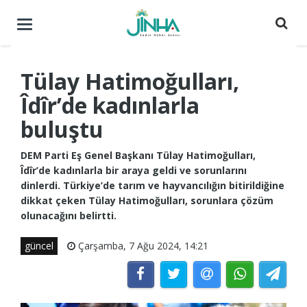
Menüyü
aç
/
kapat
Tülay Hatimoğulları,
Îdîr’de kadınlarla
buluştu
DEM Parti Eş Genel Başkanı Tülay Hatimoğulları,
Îdîr’de kadınlarla bir araya geldi ve sorunlarını
dinlerdi. Türkiye’de tarım ve hayvancılığın bitirildiğine
dikkat çeken Tülay Hatimoğulları, sorunlara çözüm
olunacağını belirtti.
güncel
Çarşamba, 7 Ağu 2024, 14:21