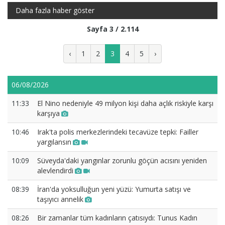
Daha fazla haber göster
Sayfa 3 / 2.114
‹
1
2
3
4
5
›
06/08/2026
11:33
El Nino nedeniyle 49 milyon kişi daha açlık riskiyle karşı
karşıya
10:46
Irak'ta polis merkezlerindeki tecavüze tepki: Failler
yargılansın
10:09
Süveyda'daki yangınlar zorunlu göçün acısını yeniden
alevlendirdi
08:39
İran'da yoksulluğun yeni yüzü: Yumurta satışı ve
taşıyıcı annelik
08:26
Bir zamanlar tüm kadınların çatısıydı: Tunus Kadın