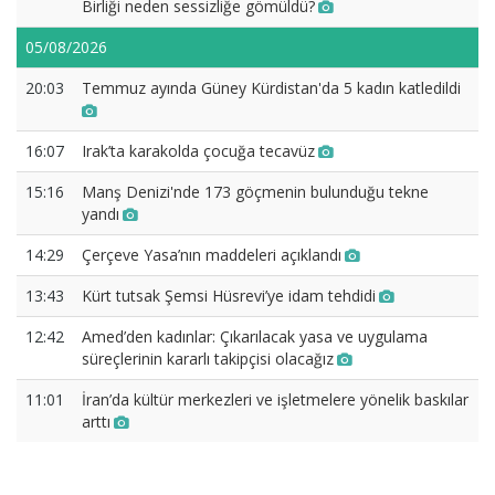
Birliği neden sessizliğe gömüldü?
05/08/2026
20:03
Temmuz ayında Güney Kürdistan'da 5 kadın katledildi
16:07
Irak’ta karakolda çocuğa tecavüz
15:16
Manş Denizi'nde 173 göçmenin bulunduğu tekne
yandı
14:29
Çerçeve Yasa’nın maddeleri açıklandı
13:43
Kürt tutsak Şemsi Hüsrevi’ye idam tehdidi
12:42
Amed’den kadınlar: Çıkarılacak yasa ve uygulama
süreçlerinin kararlı takipçisi olacağız
11:01
İran’da kültür merkezleri ve işletmelere yönelik baskılar
arttı