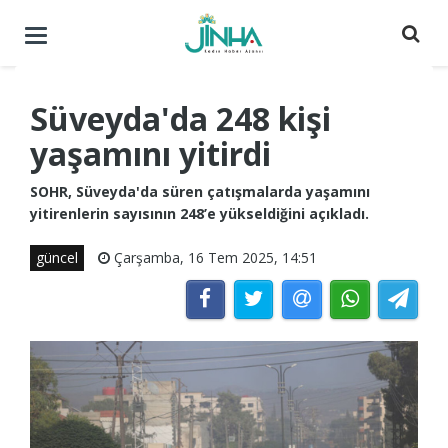
Menüyü
aç
/
kapat
Süveyda'da 248 kişi
yaşamını yitirdi
SOHR, Süveyda'da süren çatışmalarda yaşamını
yitirenlerin sayısının 248’e yükseldiğini açıkladı.
güncel
Çarşamba, 16 Tem 2025, 14:51