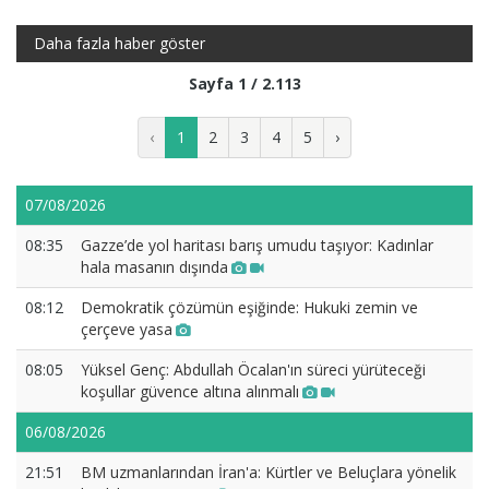
Daha fazla haber göster
Sayfa 1 / 2.113
‹
1
2
3
4
5
›
07/08/2026
08:35
Gazze’de yol haritası barış umudu taşıyor: Kadınlar
hala masanın dışında
08:12
Demokratik çözümün eşiğinde: Hukuki zemin ve
çerçeve yasa
08:05
Yüksel Genç: Abdullah Öcalan'ın süreci yürüteceği
koşullar güvence altına alınmalı
06/08/2026
21:51
BM uzmanlarından İran'a: Kürtler ve Beluçlara yönelik