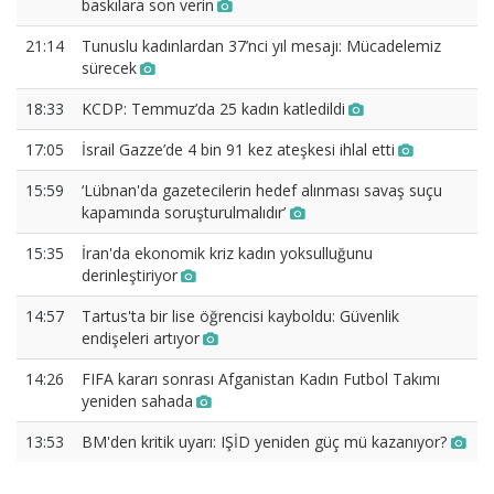
baskılara son verin
21:14
Tunuslu kadınlardan 37’nci yıl mesajı: Mücadelemiz
sürecek
18:33
KCDP: Temmuz’da 25 kadın katledildi
17:05
İsrail Gazze’de 4 bin 91 kez ateşkesi ihlal etti
15:59
‘Lübnan'da gazetecilerin hedef alınması savaş suçu
kapamında soruşturulmalıdır’
15:35
İran'da ekonomik kriz kadın yoksulluğunu
derinleştiriyor
14:57
Tartus'ta bir lise öğrencisi kayboldu: Güvenlik
endişeleri artıyor
14:26
FIFA kararı sonrası Afganistan Kadın Futbol Takımı
yeniden sahada
13:53
BM'den kritik uyarı: IŞİD yeniden güç mü kazanıyor?