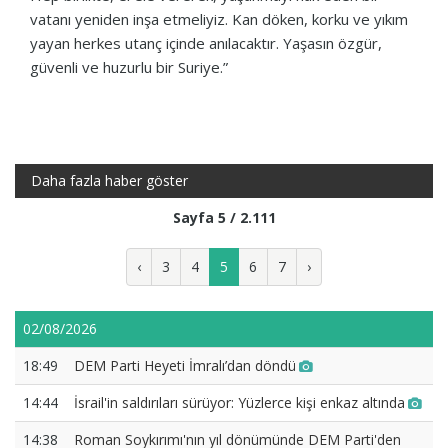
vatanı yeniden inşa etmeliyiz. Kan döken, korku ve yıkım
yayan herkes utanç içinde anılacaktır. Yaşasın özgür,
güvenli ve huzurlu bir Suriye.”
Daha fazla haber göster
Sayfa 5 / 2.111
‹
3
4
5
6
7
›
02/08/2026
18:49
DEM Parti Heyeti İmralı’dan döndü
14:44
İsrail'in saldırıları sürüyor: Yüzlerce kişi enkaz altında
14:38
Roman Soykırımı'nın yıl dönümünde DEM Parti'den