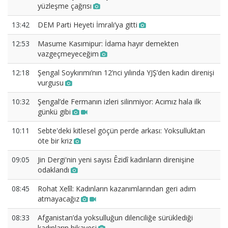
yüzleşme çağrısı
13:42
DEM Parti Heyeti İmralı’ya gitti
12:53
Masume Kasımipur: İdama hayır demekten
vazgeçmeyeceğim
12:18
Şengal Soykırımı’nın 12’nci yılında YJŞ’den kadın direnişi
vurgusu
10:32
Şengal’de Fermanın izleri silinmiyor: Acımız hala ilk
günkü gibi
10:11
Sebte'deki kitlesel göçün perde arkası: Yoksulluktan
öte bir kriz
09:05
Jin Dergi'nin yeni sayısı Êzidî kadınların direnişine
odaklandı
08:45
Rohat Xelîl: Kadınların kazanımlarından geri adım
atmayacağız
08:33
Afganistan’da yoksulluğun dilenciliğe sürüklediği
kadınların hikayesi