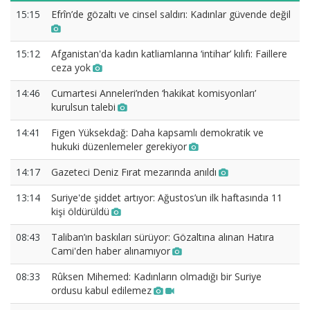
15:15
Efrîn’de gözaltı ve cinsel saldırı: Kadınlar güvende değil
15:12
Afganistan'da kadın katliamlarına ‘intihar’ kılıfı: Faillere
ceza yok
14:46
Cumartesi Anneleri’nden ‘hakikat komisyonları’
kurulsun talebi
14:41
Figen Yüksekdağ: Daha kapsamlı demokratik ve
hukuki düzenlemeler gerekiyor
14:17
Gazeteci Deniz Fırat mezarında anıldı
13:14
Suriye'de şiddet artıyor: Ağustos’un ilk haftasında 11
kişi öldürüldü
08:43
Taliban’ın baskıları sürüyor: Gözaltına alınan Hatıra
Cami'den haber alınamıyor
08:33
Rûksen Mihemed: Kadınların olmadığı bir Suriye
ordusu kabul edilemez