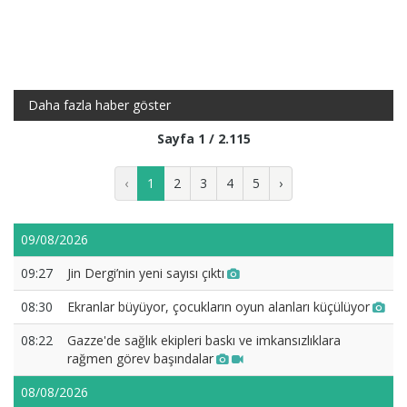
Daha fazla haber göster
Sayfa 1 / 2.115
‹
1
2
3
4
5
›
09/08/2026
09:27
Jin Dergi’nin yeni sayısı çıktı
08:30
Ekranlar büyüyor, çocukların oyun alanları küçülüyor
08:22
Gazze'de sağlık ekipleri baskı ve imkansızlıklara
rağmen görev başındalar
08/08/2026