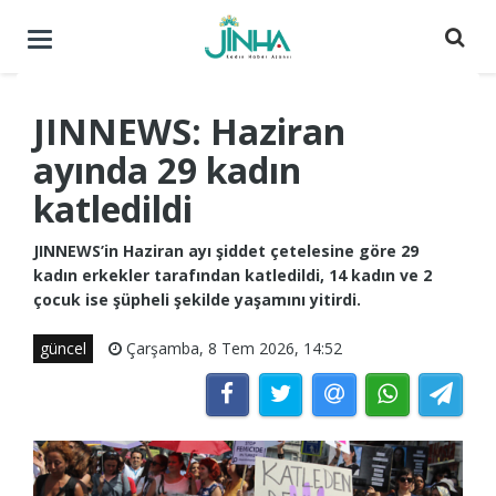
Menüyü
aç
/
kapat
JINNEWS: Haziran
ayında 29 kadın
katledildi
JINNEWS’in Haziran ayı şiddet çetelesine göre 29
kadın erkekler tarafından katledildi, 14 kadın ve 2
çocuk ise şüpheli şekilde yaşamını yitirdi.
güncel
Çarşamba, 8 Tem 2026, 14:52