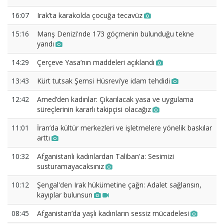
16:07
Irak’ta karakolda çocuğa tecavüz
15:16
Manş Denizi'nde 173 göçmenin bulunduğu tekne
yandı
14:29
Çerçeve Yasa’nın maddeleri açıklandı
13:43
Kürt tutsak Şemsi Hüsrevi’ye idam tehdidi
12:42
Amed’den kadınlar: Çıkarılacak yasa ve uygulama
süreçlerinin kararlı takipçisi olacağız
11:01
İran’da kültür merkezleri ve işletmelere yönelik baskılar
arttı
10:32
Afganistanlı kadınlardan Taliban'a: Sesimizi
susturamayacaksınız
10:12
Şengal'den Irak hükümetine çağrı: Adalet sağlansın,
kayıplar bulunsun
08:45
Afganistan’da yaşlı kadınların sessiz mücadelesi