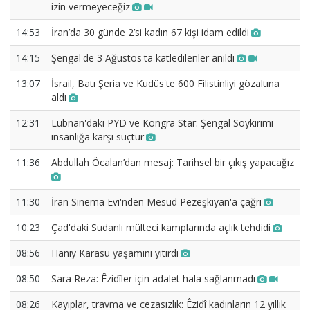
izin vermeyeceğiz
14:53
İran’da 30 günde 2’si kadın 67 kişi idam edildi
14:15
Şengal'de 3 Ağustos'ta katledilenler anıldı
13:07
İsrail, Batı Şeria ve Kudüs'te 600 Filistinliyi gözaltına
aldı
12:31
Lübnan'daki PYD ve Kongra Star: Şengal Soykırımı
insanlığa karşı suçtur
11:36
Abdullah Öcalan’dan mesaj: Tarihsel bir çıkış yapacağız
11:30
İran Sinema Evi'nden Mesud Pezeşkiyan'a çağrı
10:23
Çad'daki Sudanlı mülteci kamplarında açlık tehdidi
08:56
Haniy Karasu yaşamını yitirdi
08:50
Sara Reza: Êzidîler için adalet hala sağlanmadı
08:26
Kayıplar, travma ve cezasızlık: Êzidî kadınların 12 yıllık