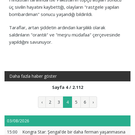
üç sivilin hayatını kaybettiği, olayların "rastgele yapılan
bombardıman" sonucu yaşandığı bildirildi.
Taraflar, artan şiddetin ardından karşılıklı olarak
saldırıların "orantılı" ve "meşru müdafaa" çerçevesinde
yapıldığını savunuyor.
Daha fazla haber göster
Sayfa 4 / 2.112
‹
2
3
4
5
6
›
03/08/2026
15:00
Kongra Star: Şengal'de bir daha ferman yaşanmasına