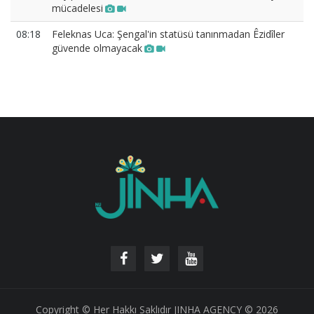
mücadelesi
08:18
Feleknas Uca: Şengal'in statüsü tanınmadan Êzidîler
güvende olmayacak
Copyright © Her Hakkı Saklıdır JINHA AGENCY © 2026