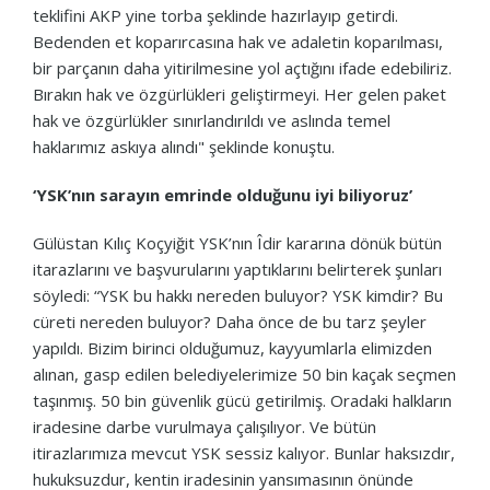
teklifini AKP yine torba şeklinde hazırlayıp getirdi.
Bedenden et koparırcasına hak ve adaletin koparılması,
bir parçanın daha yitirilmesine yol açtığını ifade edebiliriz.
Bırakın hak ve özgürlükleri geliştirmeyi. Her gelen paket
hak ve özgürlükler sınırlandırıldı ve aslında temel
haklarımız askıya alındı" şeklinde konuştu.
‘YSK’nın sarayın emrinde olduğunu iyi biliyoruz’
Gülüstan Kılıç Koçyiğit YSK’nın Îdir kararına dönük bütün
itarazlarını ve başvurularını yaptıklarını belirterek şunları
söyledi: “YSK bu hakkı nereden buluyor? YSK kimdir? Bu
cüreti nereden buluyor? Daha önce de bu tarz şeyler
yapıldı. Bizim birinci olduğumuz, kayyumlarla elimizden
alınan, gasp edilen belediyelerimize 50 bin kaçak seçmen
taşınmış. 50 bin güvenlik gücü getirilmiş. Oradaki halkların
iradesine darbe vurulmaya çalışılıyor. Ve bütün
itirazlarımıza mevcut YSK sessiz kalıyor. Bunlar haksızdır,
hukuksuzdur, kentin iradesinin yansımasının önünde