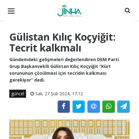
Menüyü
aç
/
kapat
Gülistan Kılıç Koçyiğit:
Tecrit kalkmalı
Gündemdeki gelişmeleri değerlendiren DEM Parti
Grup Başkanvekili Gülistan Kılıç Koçyiğit “Kürt
sorununun çözülmesi için tecridin kalkması
gerekiyor” dedi.
güncel
Salı, 27 Şub 2024, 17:12