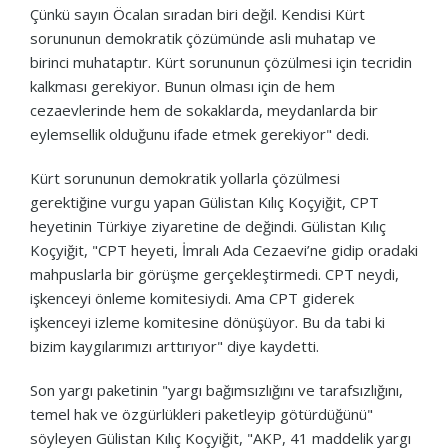
Çünkü sayın Öcalan sıradan biri değil. Kendisi Kürt
sorununun demokratik çözümünde asli muhatap ve
birinci muhataptır. Kürt sorununun çözülmesi için tecridin
kalkması gerekiyor. Bunun olması için de hem
cezaevlerinde hem de sokaklarda, meydanlarda bir
eylemsellik olduğunu ifade etmek gerekiyor" dedi.
Kürt sorununun demokratik yollarla çözülmesi
gerektiğine vurgu yapan Gülistan Kılıç Koçyiğit, CPT
heyetinin Türkiye ziyaretine de değindi. Gülistan Kılıç
Koçyiğit, "CPT heyeti, İmralı Ada Cezaevi’ne gidip oradaki
mahpuslarla bir görüşme gerçekleştirmedi. CPT neydi,
işkenceyi önleme komitesiydi. Ama CPT giderek
işkenceyi izleme komitesine dönüşüyor. Bu da tabi ki
bizim kaygılarımızı arttırıyor" diye kaydetti.
Son yargı paketinin "yargı bağımsızlığını ve tarafsızlığını,
temel hak ve özgürlükleri paketleyip götürdüğünü"
söyleyen Gülistan Kılıç Koçyiğit, "AKP, 41 maddelik yargı