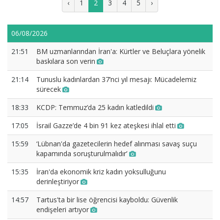
‹
1
2
3
4
5
›
06/08/2026
21:51
BM uzmanlarından İran'a: Kürtler ve Beluçlara yönelik
baskılara son verin
21:14
Tunuslu kadınlardan 37’nci yıl mesajı: Mücadelemiz
sürecek
18:33
KCDP: Temmuz’da 25 kadın katledildi
17:05
İsrail Gazze’de 4 bin 91 kez ateşkesi ihlal etti
15:59
‘Lübnan'da gazetecilerin hedef alınması savaş suçu
kapamında soruşturulmalıdır’
15:35
İran'da ekonomik kriz kadın yoksulluğunu
derinleştiriyor
14:57
Tartus'ta bir lise öğrencisi kayboldu: Güvenlik
endişeleri artıyor