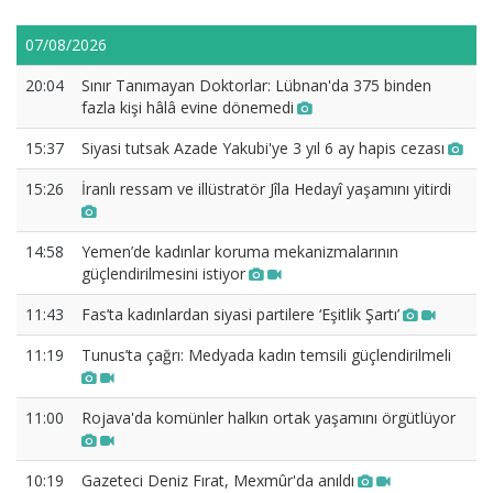
07/08/2026
20:04
Sınır Tanımayan Doktorlar: Lübnan'da 375 binden
fazla kişi hâlâ evine dönemedi
15:37
Siyasi tutsak Azade Yakubi'ye 3 yıl 6 ay hapis cezası
15:26
İranlı ressam ve illüstratör Jîla Hedayî yaşamını yitirdi
14:58
Yemen’de kadınlar koruma mekanizmalarının
güçlendirilmesini istiyor
11:43
Fas’ta kadınlardan siyasi partilere ‘Eşitlik Şartı’
11:19
Tunus’ta çağrı: Medyada kadın temsili güçlendirilmeli
11:00
Rojava'da komünler halkın ortak yaşamını örgütlüyor
10:19
Gazeteci Deniz Fırat, Mexmûr'da anıldı