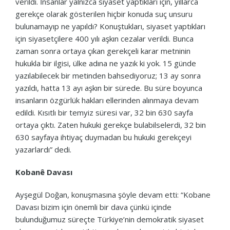
verildi. İnsanlar yalnızca siyaset yaptıkları için, yıllarca
gerekçe olarak gösterilen hiçbir konuda suç unsuru
bulunamayıp ne yapıldı? Konuştukları, siyaset yaptıkları
için siyasetçilere 400 yılı aşkın cezalar verildi. Bunca
zaman sonra ortaya çıkan gerekçeli karar metninin
hukukla bir ilgisi, ülke adına ne yazık ki yok. 15 günde
yazılabilecek bir metinden bahsediyoruz; 13 ay sonra
yazıldı, hatta 13 ayı aşkın bir sürede. Bu süre boyunca
insanların özgürlük hakları ellerinden alınmaya devam
edildi. Kısıtlı bir temyiz süresi var, 32 bin 630 sayfa
ortaya çıktı. Zaten hukuki gerekçe bulabilselerdi, 32 bin
630 sayfaya ihtiyaç duymadan bu hukuki gerekçeyi
yazarlardı” dedi.
Kobanê Davası
Ayşegül Doğan, konuşmasına şöyle devam etti: “Kobane
Davası bizim için önemli bir dava çünkü içinde
bulunduğumuz süreçte Türkiye’nin demokratik siyaset