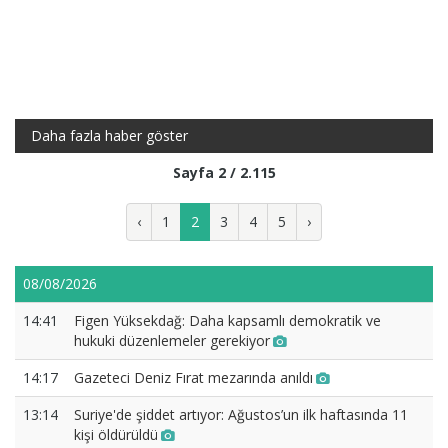
Daha fazla haber göster
Sayfa 2 / 2.115
‹
1
2
3
4
5
›
08/08/2026
14:41
Figen Yüksekdağ: Daha kapsamlı demokratik ve
hukuki düzenlemeler gerekiyor
14:17
Gazeteci Deniz Fırat mezarında anıldı
13:14
Suriye'de şiddet artıyor: Ağustos’un ilk haftasında 11
kişi öldürüldü