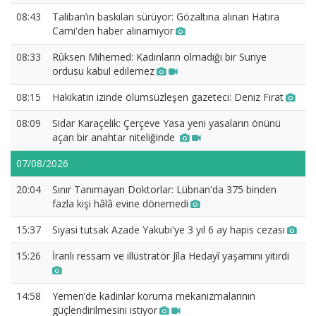
08:43
Taliban’ın baskıları sürüyor: Gözaltına alınan Hatıra
Cami'den haber alınamıyor
08:33
Rûksen Mihemed: Kadınların olmadığı bir Suriye
ordusu kabul edilemez
08:15
Hakikatin izinde ölümsüzleşen gazeteci: Deniz Fırat
08:09
Sidar Karaçelik: Çerçeve Yasa yeni yasaların önünü
açan bir anahtar niteliğinde
07/08/2026
20:04
Sınır Tanımayan Doktorlar: Lübnan'da 375 binden
fazla kişi hâlâ evine dönemedi
15:37
Siyasi tutsak Azade Yakubi'ye 3 yıl 6 ay hapis cezası
15:26
İranlı ressam ve illüstratör Jîla Hedayî yaşamını yitirdi
14:58
Yemen’de kadınlar koruma mekanizmalarının
güçlendirilmesini istiyor