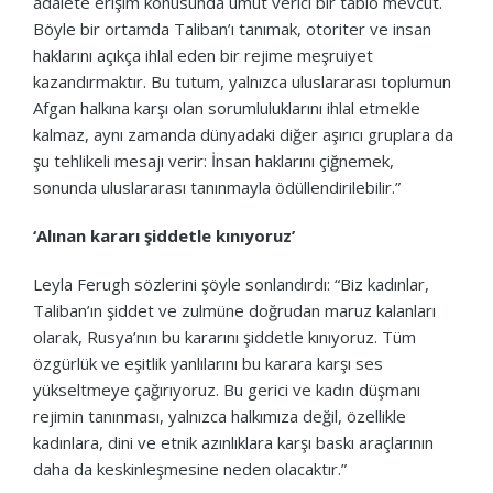
adalete erişim konusunda umut verici bir tablo mevcut.
Böyle bir ortamda Taliban’ı tanımak, otoriter ve insan
haklarını açıkça ihlal eden bir rejime meşruiyet
kazandırmaktır. Bu tutum, yalnızca uluslararası toplumun
Afgan halkına karşı olan sorumluluklarını ihlal etmekle
kalmaz, aynı zamanda dünyadaki diğer aşırıcı gruplara da
şu tehlikeli mesajı verir: İnsan haklarını çiğnemek,
sonunda uluslararası tanınmayla ödüllendirilebilir.”
‘Alınan kararı şiddetle kınıyoruz’
Leyla Ferugh sözlerini şöyle sonlandırdı: “Biz kadınlar,
Taliban’ın şiddet ve zulmüne doğrudan maruz kalanları
olarak, Rusya’nın bu kararını şiddetle kınıyoruz. Tüm
özgürlük ve eşitlik yanlılarını bu karara karşı ses
yükseltmeye çağırıyoruz. Bu gerici ve kadın düşmanı
rejimin tanınması, yalnızca halkımıza değil, özellikle
kadınlara, dini ve etnik azınlıklara karşı baskı araçlarının
daha da keskinleşmesine neden olacaktır.”