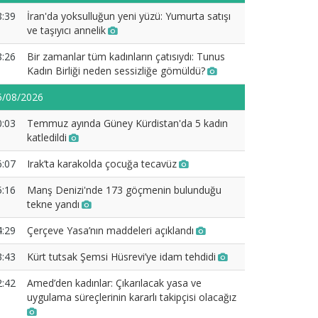
8:39
İran'da yoksulluğun yeni yüzü: Yumurta satışı
ve taşıyıcı annelik
8:26
Bir zamanlar tüm kadınların çatısıydı: Tunus
Kadın Birliği neden sessizliğe gömüldü?
5/08/2026
0:03
Temmuz ayında Güney Kürdistan'da 5 kadın
katledildi
6:07
Irak’ta karakolda çocuğa tecavüz
5:16
Manş Denizi'nde 173 göçmenin bulunduğu
tekne yandı
4:29
Çerçeve Yasa’nın maddeleri açıklandı
3:43
Kürt tutsak Şemsi Hüsrevi’ye idam tehdidi
2:42
Amed’den kadınlar: Çıkarılacak yasa ve
uygulama süreçlerinin kararlı takipçisi olacağız