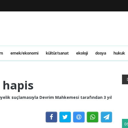
am
emek/ekonomi
kültür/sanat
ekoloji
dosya
hukuk
l hapis
 üyelik suçlamasıyla Devrim Mahkemesi tarafından 3 yıl
0