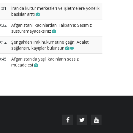
1:01
İran’da kültür merkezleri ve işletmelere yönelik
baskılar arttı
0:32
Afganistanlı kadınlardan Taliban'a: Sesimizi
susturamayacaksınız
0:12
Şengal'den Irak hükümetine çağrı: Adalet
sağlansın, kayıplar bulunsun
8:45
Afganistan’da yaşlı kadınların sessiz
mücadelesi