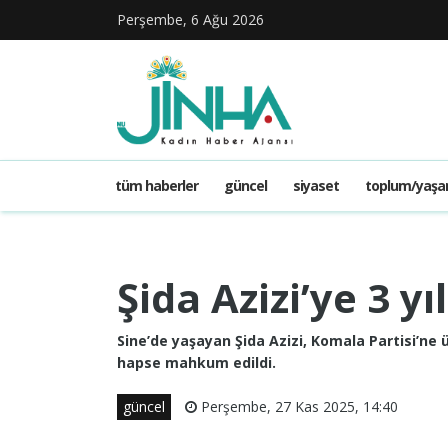
Perşembe, 6 Ağu 2026
tüm haberler
güncel
siyaset
toplum/yaş
Şida Azizi’ye 3 yı
Sine’de yaşayan Şida Azizi, Komala Partisi’ne
hapse mahkum edildi.
güncel
Perşembe, 27 Kas 2025, 14:40