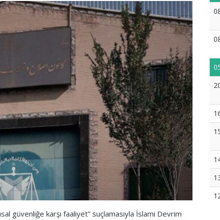
0
0
0
2
1
1
1
1
1
usal güvenliğe karşı faaliyet” suçlamasıyla İslami Devrim