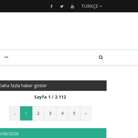
TÜRKÇE
Daha fazla haber göster
Sayfa 1 / 2.112
‹
1
2
3
4
5
›
6/08/2026