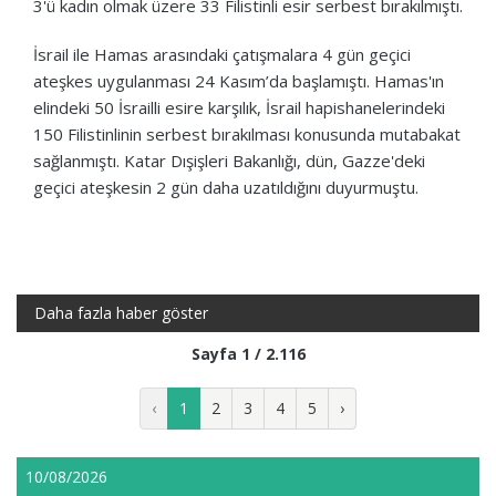
3'ü kadın olmak üzere 33 Filistinli esir serbest bırakılmıştı.
İsrail ile Hamas arasındaki çatışmalara 4 gün geçici
ateşkes uygulanması 24 Kasım’da başlamıştı. Hamas'ın
elindeki 50 İsrailli esire karşılık, İsrail hapishanelerindeki
150 Filistinlinin serbest bırakılması konusunda mutabakat
sağlanmıştı. Katar Dışişleri Bakanlığı, dün, Gazze'deki
geçici ateşkesin 2 gün daha uzatıldığını duyurmuştu.
Daha fazla haber göster
Sayfa 1 / 2.116
‹
1
2
3
4
5
›
10/08/2026