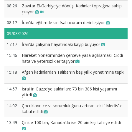
08:26
Zawtar El-Garbiye’ye dönüş: Kadınlar toprağına sahip
çıkıyor
08:17
İran’da eğitimde sınıfsal uçurum derinleşiyor
09/08/2026
17:17
İran’da çalışma hayatındaki kayıp büyüyor
15:46
Hareket Yönetimi’nden çerçeve yasa açıklaması: Ciddi
hata ve yetersizlikler taşıyor
15:18
Afgan kadınlardan Taliban’ın beş yıllık yönetimine tepki
14:57
İsrail’in Gazze’ye saldırıları: 73 bin 386 kişi yaşamını
yitirdi
14:02
Çocukların ceza sorumluluğunu artıran teklif Meclis’te
kabul edildi
13:49
Çin’de 100 bin, Kanada’da ise 20 bin kişi tahliye edildi