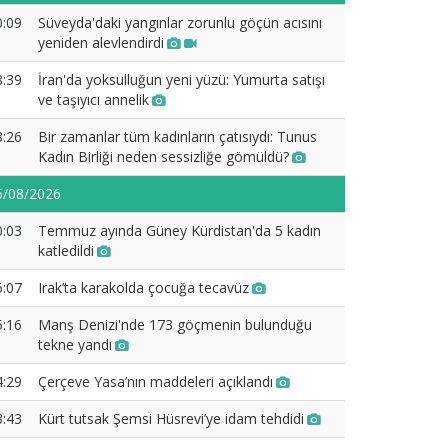
0:09
Süveyda'daki yangınlar zorunlu göçün acısını
yeniden alevlendirdi
8:39
İran'da yoksulluğun yeni yüzü: Yumurta satışı
ve taşıyıcı annelik
8:26
Bir zamanlar tüm kadınların çatısıydı: Tunus
Kadın Birliği neden sessizliğe gömüldü?
5/08/2026
0:03
Temmuz ayında Güney Kürdistan'da 5 kadın
katledildi
6:07
Irak’ta karakolda çocuğa tecavüz
5:16
Manş Denizi'nde 173 göçmenin bulunduğu
tekne yandı
4:29
Çerçeve Yasa’nın maddeleri açıklandı
3:43
Kürt tutsak Şemsi Hüsrevi’ye idam tehdidi