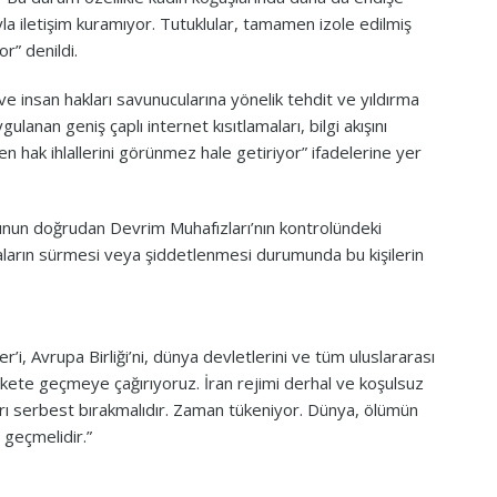
rıyla iletişim kuramıyor. Tutuklular, tamamen izole edilmiş
r” denildi.
e insan hakları savunucularına yönelik tehdit ve yıldırma
ygulanan geniş çaplı internet kısıtlamaları, bilgi akışını
 hak ihlallerini görünmez hale getiriyor” ifadelerine yer
klunun doğrudan Devrim Muhafızları’nın kontrolündeki
ların sürmesi veya şiddetlenmesi durumunda bu kişilerin
ler’i, Avrupa Birliği’ni, dünya devletlerini ve tüm uluslararası
harekete geçmeye çağırıyoruz. İran rejimi derhal ve koşulsuz
arı serbest bırakmalıdır. Zaman tükeniyor. Dünya, ölümün
 geçmelidir.”