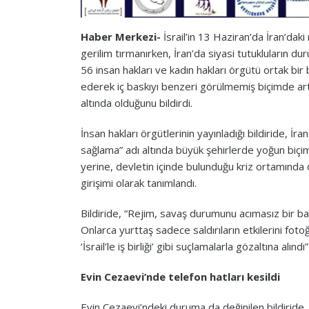
Haber Merkezi-
İsrail’in 13 Haziran’da İran’daki
gerilim tırmanırken, İran’da siyasi tutukluların d
56 insan hakları ve kadın hakları örgütü ortak bir b
ederek iç baskıyı benzeri görülmemiş biçimde artır
altında olduğunu bildirdi.
İnsan hakları örgütlerinin yayınladığı bildiride, İr
sağlama” adı altında büyük şehirlerde yoğun biçimd
yerine, devletin içinde bulunduğu kriz ortamında 
girişimi olarak tanımlandı.
Bildiride, “Rejim, savaş durumunu acımasız bir bas
Onlarca yurttaş sadece saldırıların etkilerini fotoğr
‘İsrail’le iş birliği’ gibi suçlamalarla gözaltına alındı
Evin Cezaevi’nde telefon hatları kesildi
Evin Cezaevi’ndeki duruma da değinilen bildiride,