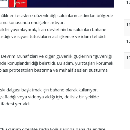
1
 nükleer tesislere düzenlediği saldırıların ardından bölgede
urumu konusunda endişeler artıyor.
1
ildiri yayımlayarak, İran devletinin bu saldırıları bahane
dığı ve siyasi tutukluların acil işkence ve idam tehdidi
1
an Devrim Muhafızları ve diğer güvenlik güçlerinin “güvenliği
1
e konuşlandırıldığı belirtildi. Bu adım, yurttaşları korumak
olası protestoları bastırma ve muhalif sesleri susturma
kı dalgası başlatmak için bahane olarak kullanıyor.
afladığı veya videoya aldığı için, delilsiz bir şekilde
” ifadesi yer aldı.
 “Bu durum özellikle kadın koğuşlarında daha da endişe