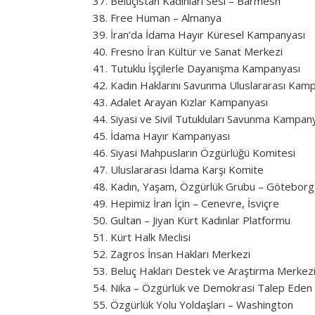
Beluçistan Kadınları Sesi – Barmesh
Free Human – Almanya
İran’da İdama Hayır Küresel Kampanyası
Fresno İran Kültür ve Sanat Merkezi
Tutuklu İşçilerle Dayanışma Kampanyası
Kadın Haklarını Savunma Uluslararası Kamp
Adalet Arayan Kızlar Kampanyası
Siyasi ve Sivil Tutukluları Savunma Kampan
İdama Hayır Kampanyası
Siyasi Mahpusların Özgürlüğü Komitesi
Uluslararası İdama Karşı Komite
Kadın, Yaşam, Özgürlük Grubu – Göteborg,
Hepimiz İran İçin – Cenevre, İsviçre
Gultan – Jiyan Kürt Kadınlar Platformu
Kürt Halk Meclisi
Zagros İnsan Hakları Merkezi
Beluç Hakları Destek ve Araştırma Merkez
Nika – Özgürlük ve Demokrasi Talep Eden İr
Özgürlük Yolu Yoldaşları – Washington