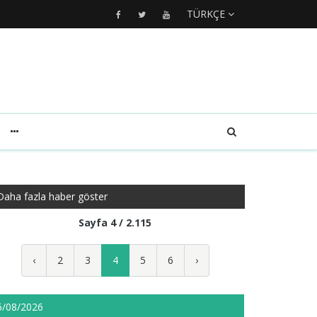
TÜRKÇE
Daha fazla haber göster
Sayfa 4 / 2.115
‹
2
3
4
5
6
›
6/08/2026