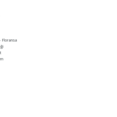
m
– Floransa
ği
t
lm