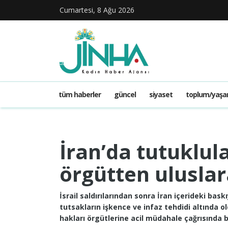
Cumartesi, 8 Ağu 2026
tüm haberler
güncel
siyaset
toplum/yaş
İran’da tutuklula
örgütten uluslara
İsrail saldırılarından sonra İran içerideki baskı
tutsakların işkence ve infaz tehdidi altında 
hakları örgütlerine acil müdahale çağrısında 