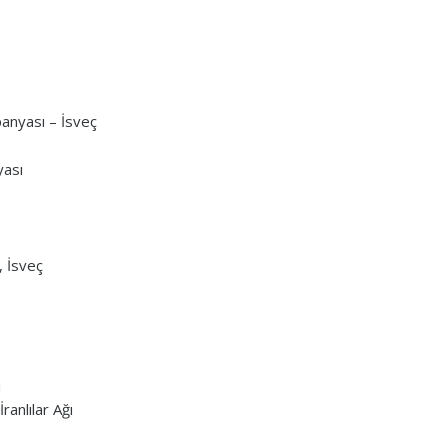
anyası – İsveç
yası
 İsveç
i
anlılar Ağı