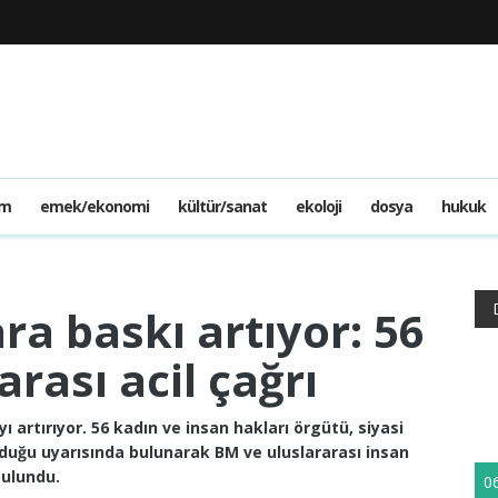
am
emek/ekonomi
kültür/sanat
ekoloji
dosya
hukuk
ra baskı artıyor: 56
rası acil çağrı
yı artırıyor. 56 kadın ve insan hakları örgütü, siyasi
olduğu uyarısında bulunarak BM ve uluslararası insan
bulundu.
0