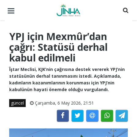
Menüyü
aç
/
kapat
YPJ için Mexmûr’dan
çağrı: Statüsü derhal
kabul edilmeli
Îştar Meclisi, KJK’nin çağrısına destek vererek YPJ’nin
statüsünün derhal tanınmasını istedi. Açıklamada,
kadınların kazanımlarının korunması için YPJ’nin
kabulünün hayati önemde olduğu vurgulandı.
güncel
Çarşamba, 6 May 2026, 21:51