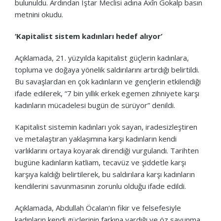
bulunuldu. Ardından Îştar Meclisi adına Axîn Gokalp basın
metnini okudu.
‘Kapitalist sistem kadınları hedef alıyor’
Açıklamada, 21. yüzyılda kapitalist güçlerin kadınlara,
topluma ve doğaya yönelik saldırılarını artırdığı belirtildi.
Bu savaşlardan en çok kadınların ve gençlerin etkilendiği
ifade edilerek, “7 bin yıllık erkek egemen zihniyete karşı
kadınların mücadelesi bugün de sürüyor” denildi.
Kapitalist sistemin kadınları yok sayan, iradesizleştiren
ve metalaştıran yaklaşımına karşı kadınların kendi
varlıklarını ortaya koyarak direndiği vurgulandı. Tarihten
bugüne kadınların katliam, tecavüz ve şiddetle karşı
karşıya kaldığı belirtilerek, bu saldırılara karşı kadınların
kendilerini savunmasının zorunlu olduğu ifade edildi.
Açıklamada, Abdullah Öcalan’ın fikir ve felsefesiyle
kadınların kendi güçlerinin farkına vardığı ve öz savunma