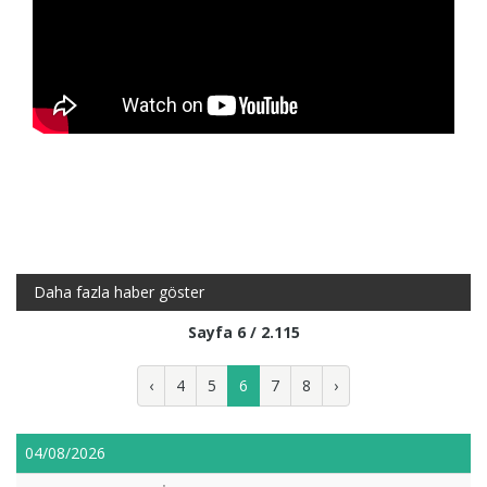
Daha fazla haber göster
Sayfa 6 / 2.115
‹
4
5
6
7
8
›
04/08/2026