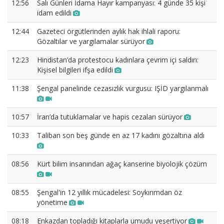
12:56
Salı Günleri İdama Hayır kampanyası: 4 günde 35 kişi
idam edildi
12:44
Gazeteci örgütlerinden aylık hak ihlali raporu:
Gözaltılar ve yargılamalar sürüyor
12:23
Hindistan’da protestocu kadınlara çevrim içi saldırı:
Kişisel bilgileri ifşa edildi
11:38
Şengal panelinde cezasızlık vurgusu: IŞİD yargılanmalı
10:57
İran’da tutuklamalar ve hapis cezaları sürüyor
10:33
Taliban son beş günde en az 17 kadını gözaltına aldı
08:56
Kürt bilim insanından ağaç kanserine biyolojik çözüm
08:55
Şengal'in 12 yıllık mücadelesi: Soykırımdan öz
yönetime
08:18
Enkazdan topladığı kitaplarla umudu yeşertiyor