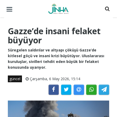
Menüyü
aç
/
kapat
Gazze’de insani felaket
büyüyor
Süregelen saldırılar ve altyapı çöküşü Gazze’de
kitlesel göçü ve insani krizi büyütüyor. Uluslararası
kuruluşlar, sivilleri tehdit eden büyük bir felaket
konusunda uyarıyor.
güncel
Çarşamba, 6 May 2026, 15:14