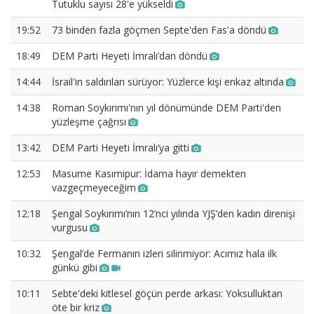
Tutuklu sayısı 28'e yükseldi
19:52
73 binden fazla göçmen Septe'den Fas'a döndü
18:49
DEM Parti Heyeti İmralı’dan döndü
14:44
İsrail'in saldırıları sürüyor: Yüzlerce kişi enkaz altında
14:38
Roman Soykırımı'nın yıl dönümünde DEM Parti'den
yüzleşme çağrısı
13:42
DEM Parti Heyeti İmralı’ya gitti
12:53
Masume Kasımipur: İdama hayır demekten
vazgeçmeyeceğim
12:18
Şengal Soykırımı’nın 12’nci yılında YJŞ’den kadın direnişi
vurgusu
10:32
Şengal’de Fermanın izleri silinmiyor: Acımız hala ilk
günkü gibi
10:11
Sebte'deki kitlesel göçün perde arkası: Yoksulluktan
öte bir kriz