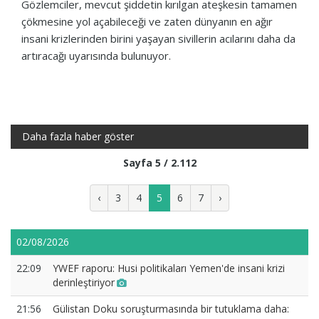
Gözlemciler, mevcut şiddetin kırılgan ateşkesin tamamen
çökmesine yol açabileceği ve zaten dünyanın en ağır
insani krizlerinden birini yaşayan sivillerin acılarını daha da
artıracağı uyarısında bulunuyor.
Daha fazla haber göster
Sayfa 5 / 2.112
‹
3
4
5
6
7
›
02/08/2026
22:09
YWEF raporu: Husi politikaları Yemen'de insani krizi
derinleştiriyor
21:56
Gülistan Doku soruşturmasında bir tutuklama daha: