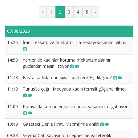
‹
1
2
3
4
5
›
07/08/2026
15:26
İranlı ressam ve illüstratör Jîla Hedayî yaşamını yitirdi
14:58
Yemen’de kadınlar koruma mekanizmalarının
güçlendirilmesini istiyor
11:43
Fas’ta kadınlardan siyasi partilere ‘Eşitlik Şartı’
11:19
Tunus’ta çağrı: Medyada kadın temsili güçlendirilmeli
11:00
Rojava'da komünler halkın ortak yaşamını örgütlüyor
10:19
Gazeteci Deniz Fırat, Mexmûr'da anıldı
09:33
Şeyma Caf: Savaşın ön cephesine gazetecilik