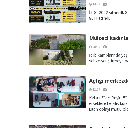
14:29
İSİG, 2022 yılının ilk 
80’i kadındı.
Mülteci kadınla
08:00
İdlib kamplarında yaş
sebze yetiştirmeye ba
Açtığı merkezde
12:37
Kelarlı Sîver Reşîd El
erkeklere terzilik kurs
işten dolayı mutlu o