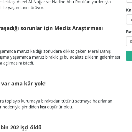
eslektaşı Aseel Al-Najjar ve Nadine Abu Rouk'un yardımıyla
l ile yaşamlarını örüyor.
Ka
 yaşadığı sorunlar için Meclis Araştırması
Ba
aşamında maruz kaldığı zorluklara dikkat çeken Meral Danış
lışma yaşamında maruz bırakıldığı bu adaletsizliklerin giderilmesi
ı açılmasını istedi.
 var ama kâr yok!
ra toplayıp kurumaya bıraktıkları tütünü satmaya hazırlanan
ar nedeniyle şimdiden kışı düşünür oldu.
, bin 202 işçi öldü