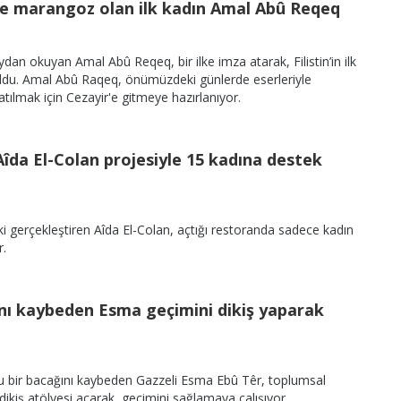
inde marangoz olan ilk kadın Amal Abû Reqeq
ydan okuyan Amal Abû Reqeq, bir ilke imza atarak, Filistin’in ilk
ldu. Amal Abû Raqeq, önümüzdeki günlerde eserleriyle
atılmak için Cezayir'e gitmeye hazırlanıyor.
Aîda El-Colan projesiyle 15 kadına destek
lki gerçekleştiren Aîda El-Colan, açtığı restoranda sadece kadın
r.
nı kaybeden Esma geçimini dikiş yaparak
nucu bir bacağını kaybeden Gazzeli Esma Ebû Têr, toplumsal
dikiş atölyesi açarak, geçimini sağlamaya çalışıyor.