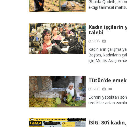
Ghaida Qudeih, iki m
ektiği tarımsal mahsu
Kadın işçilerin
talebi
13:35
Kadınların çalışma y
Beştaş, kadınların ça
için Meclis Araştırmas
Tütün’de emek
07:30
Ekimini yaptıktan son
üreticiler artan zaml
İSİG: 80’i kadın