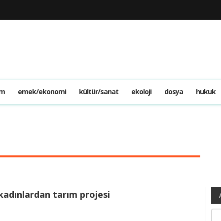
am
emek/ekonomi
kültür/sanat
ekoloji
dosya
hukuk
kadınlardan tarım projesi