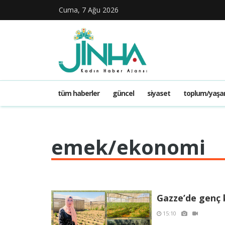
Cuma, 7 Ağu 2026
tüm haberler
güncel
siyaset
toplum/yaş
emek/ekonomi
Gazze’de genç 
15:10