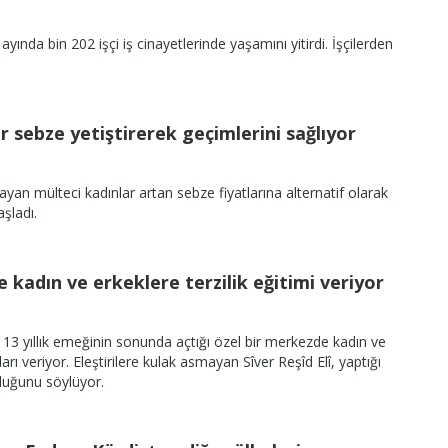
8 ayında bin 202 işçi iş cinayetlerinde yaşamını yitirdi. İşçilerden
r sebze yetiştirerek geçimlerini sağlıyor
ayan mülteci kadınlar artan sebze fiyatlarına alternatif olarak
şladı.
 kadın ve erkeklere terzilik eğitimi veriyor
î, 13 yıllık emeğinin sonunda açtığı özel bir merkezde kadın ve
ları veriyor. Eleştirilere kulak asmayan Sîver Reşîd Elî, yaptığı
lduğunu söylüyor.