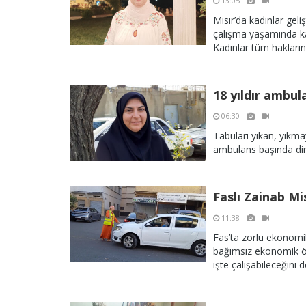
13:05
Mısır’da kadınlar geliş
çalışma yaşamında kaz
Kadınlar tüm hakların
18 yıldır ambu
06:30
Tabuları yıkan, yıkma
ambulans başında dir
Faslı Zainab M
11:38
Fas’ta zorlu ekonomi
bağımsız ekonomik öz
işte çalışabileceğini d