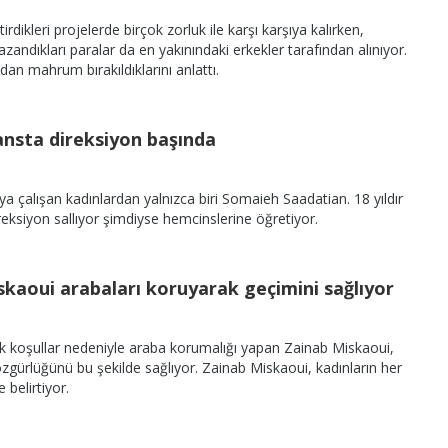
tirdikleri projelerde birçok zorluk ile karşı karşıya kalırken,
andıkları paralar da en yakınındaki erkekler tarafından alınıyor.
dan mahrum bırakıldıklarını anlattı.
lansta direksiyon başında
ya çalışan kadınlardan yalnızca biri Somaieh Saadatian. 18 yıldır
eksiyon sallıyor şimdiyse hemcinslerine öğretiyor.
iskaoui arabaları koruyarak geçimini sağlıyor
k koşullar nedeniyle araba korumalığı yapan Zainab Miskaoui,
gürlüğünü bu şekilde sağlıyor. Zainab Miskaoui, kadınların her
e belirtiyor.