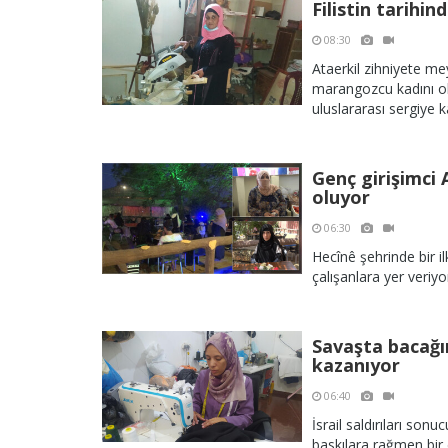
Filistin tarih
08:30
Ataerkil zihniyete me
marangozcu kadını o
uluslararası sergiye k
Genç girişimci 
oluyor
06:30
Hecînê şehrinde bir i
çalışanlara yer veriyo
Savaşta bacağı
kazanıyor
06:40
İsrail saldırıları so
baskılara rağmen bir 