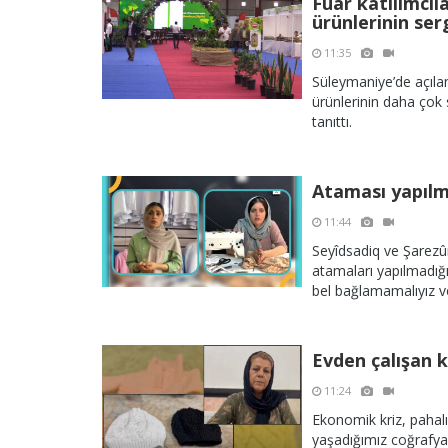
Fuar katılımcıl
ürünlerinin ser
11:35
Süleymaniye’de açılan
ürünlerinin daha çok s
tanıttı.
Ataması yapılma
11:44
Seyîdsadiq ve Şarezû
atamaları yapılmadığı 
bel bağlamamalıyız ve
Evden çalışan 
11:24
Ekonomik kriz, pahalı
yaşadığımız coğrafya