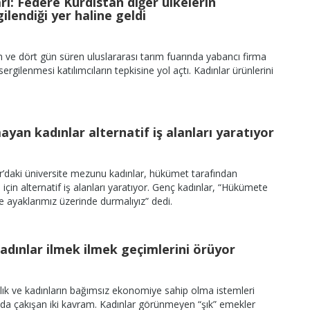
arı: Federe Kürdistan diğer ülkelerin
gilendiği yer haline geldi
 ve dört gün süren uluslararası tarım fuarında yabancı firma
ergilenmesi katılımcıların tepkisine yol açtı. Kadınlar ürünlerini
yan kadınlar alternatif iş alanları yaratıyor
r’daki üniversite mezunu kadınlar, hükümet tarafından
için alternatif iş alanları yaratıyor. Genç kadınlar, “Hükümete
 ayaklarımız üzerinde durmalıyız” dedi.
kadınlar ilmek ilmek geçimlerini örüyor
lık ve kadınların bağımsız ekonomiye sahip olma istemleri
da çakışan iki kavram. Kadınlar görünmeyen “şık” emekler