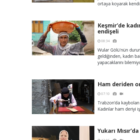
ortaya koyarak kendi 
Keşmir’de kadın
endişeli
08:34
Wular Gölü'nün durumu
geldiğinden, kadın ba
yapacaklarını bilemiy
Ham deriden or
07:10
Trabzon’da kaybolan b
Kadınlar ham deriyi 
Yukarı Mısır’d