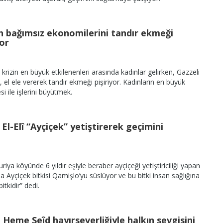
ın bağımsız ekonomilerini tandır ekmeği
yor
izin en büyük etkilenenleri arasında kadınlar gelirken, Gazzeli
 el ele vererek tandır ekmeği pişiriyor. Kadınların en büyük
si ile işlerini büyütmek.
El-Elî “Ayçiçek” yetiştirerek geçimini
iya köyünde 6 yıldır eşiyle beraber ayçiçeği yetiştiriciliği yapan
da Ayçiçek bitkisi Qamişlo’yu süslüyor ve bu bitki insan sağlığına
itkidir” dedi.
Heme Seîd hayırseverliğiyle halkın sevgisini