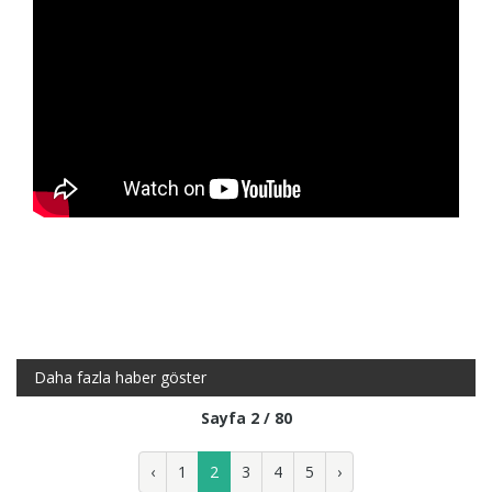
Daha fazla haber göster
Sayfa 2 / 80
‹
1
2
3
4
5
›