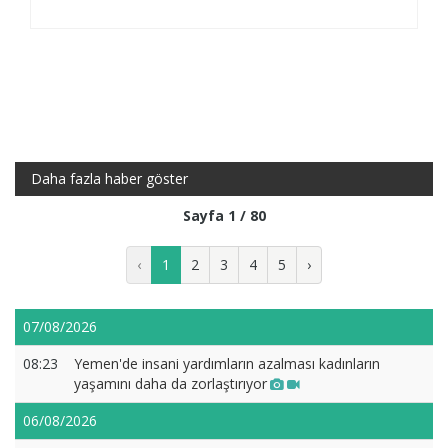
Daha fazla haber göster
Sayfa 1 / 80
‹
1
2
3
4
5
›
07/08/2026
08:23
Yemen'de insani yardımların azalması kadınların
yaşamını daha da zorlaştırıyor
06/08/2026