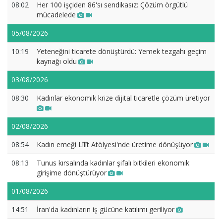
08:02
Her 100 işçiden 86'sı sendikasız: Çözüm örgütlü
mücadelede
05/08/2026
10:19
Yeteneğini ticarete dönüştürdü: Yemek tezgahı geçim
kaynağı oldu
03/08/2026
08:30
Kadınlar ekonomik krize dijital ticaretle çözüm üretiyor
02/08/2026
08:54
Kadın emeği Lîlît Atölyesi'nde üretime dönüşüyor
08:13
Tunus kırsalında kadınlar şifalı bitkileri ekonomik
girişime dönüştürüyor
01/08/2026
14:51
İran'da kadınların iş gücüne katılımı geriliyor