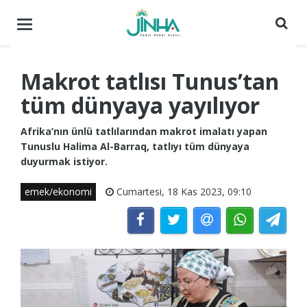
Menüyü
aç
/
kapat
Makrot tatlısı Tunus’tan
tüm dünyaya yayılıyor
Afrika’nın ünlü tatlılarından makrot imalatı yapan
Tunuslu Halima Al-Barraq, tatlıyı tüm dünyaya
duyurmak istiyor.
emek/ekonomi
Cumartesi, 18 Kas 2023, 09:10