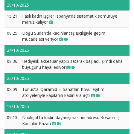
28/10/2025
15:21
Faslı kadın işçiler İspanya’da sistematik sömürüye
maruz kalıyor
08:25
Doğu Sudan’da kadınlar taş işçiliğiyle geçim
mücadelesi veriyor
24/10/2025
08:36
Hediyelik aksesuar yapıp satarak başladı, şimdi daha
büyüğünü hayal ediyor
22/10/2025
08:09
Tunus’ta ‘Qaramid El Sanatları Köyü’ eğitim
atölyeleriyle kapılarını kadınlara açtı
19/10/2025
09:13
Nuakşot’ta kadın dayanışmasının adresi: Boşanmış
Kadınlar Pazarı