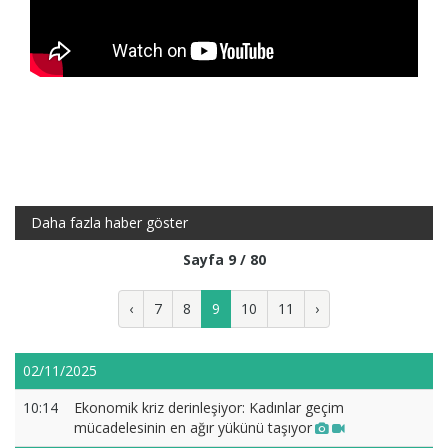
Daha fazla haber göster
Sayfa 9 / 80
‹
7
8
9
10
11
›
02/11/2025
10:14
Ekonomik kriz derinleşiyor: Kadınlar geçim
mücadelesinin en ağır yükünü taşıyor