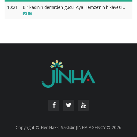
10:21
Bir kadının demirden gücü: Aya Hemze’nin hikâyesi…
Copyright © Her Hakkı Saklıdır JINHA AGENCY © 2026