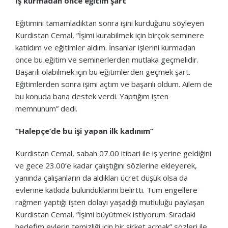
İş kurmadan önce eğitim şart
Eğitimini tamamladıktan sonra işini kurduğunu söyleyen
Kurdistan Cemal, “İşimi kurabilmek için birçok seminere
katıldım ve eğitimler aldım. İnsanlar işlerini kurmadan
önce bu eğitim ve seminerlerden mutlaka geçmelidir.
Başarılı olabilmek için bu eğitimlerden geçmek şart.
Eğitimlerden sonra işimi açtım ve başarılı oldum. Ailem de
bu konuda bana destek verdi. Yaptığım işten
memnunum” dedi.
“Halepçe’de bu işi yapan ilk kadınım”
Kurdistan Cemal, sabah 07.00 itibari ile iş yerine geldiğini
ve gece 23.00’e kadar çalıştığını sözlerine ekleyerek,
yanında çalışanların da aldıkları ücret düşük olsa da
evlerine katkıda bulunduklarını belirtti. Tüm engellere
rağmen yaptığı işten dolayı yaşadığı mutluluğu paylaşan
Kurdistan Cemal, “İşimi büyütmek istiyorum. Sıradaki
hedefim evlerin temizliği için bir şirket açmak” sözleri ile