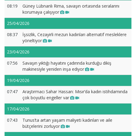
08:19
Güney Lübnanlı Rima, savaşın ortasında seralarını
korumaya çalışıyor
25/04/2026
08:37
İşsizlik, Cezayirli mezun kadınları alternatif mesleklere
yöneltiyor
23/04/2026
07:56
Savaşın yıktığı hayatını çadırında kurduğu dikiş
makinesiyle yeniden inşa ediyor
19/04/2026
07:47
Araştırmacı Sahar Hassan: Mısır’da kadın istihdamında
çok boyutlu engeller var
17/04/2026
07:43
Tunus’ta artan yaşam maliyeti kadınları ve aile
bütçelerini zorluyor