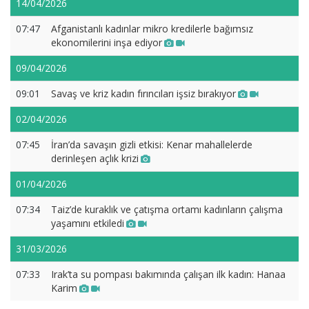
14/04/2026
07:47
Afganistanlı kadınlar mikro kredilerle bağımsız
ekonomilerini inşa ediyor
09/04/2026
09:01
Savaş ve kriz kadın fırıncıları işsiz bırakıyor
02/04/2026
07:45
İran’da savaşın gizli etkisi: Kenar mahallelerde
derinleşen açlık krizi
01/04/2026
07:34
Taiz’de kuraklık ve çatışma ortamı kadınların çalışma
yaşamını etkiledi
31/03/2026
07:33
Irak’ta su pompası bakımında çalışan ilk kadın: Hanaa
Karim