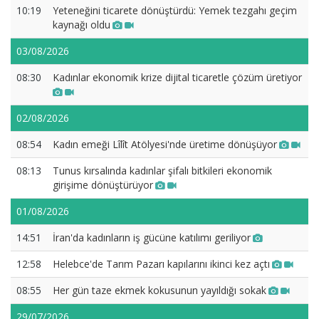
10:19
Yeteneğini ticarete dönüştürdü: Yemek tezgahı geçim
kaynağı oldu
03/08/2026
08:30
Kadınlar ekonomik krize dijital ticaretle çözüm üretiyor
02/08/2026
08:54
Kadın emeği Lîlît Atölyesi'nde üretime dönüşüyor
08:13
Tunus kırsalında kadınlar şifalı bitkileri ekonomik
girişime dönüştürüyor
01/08/2026
14:51
İran'da kadınların iş gücüne katılımı geriliyor
12:58
Helebce'de Tarım Pazarı kapılarını ikinci kez açtı
08:55
Her gün taze ekmek kokusunun yayıldığı sokak
29/07/2026