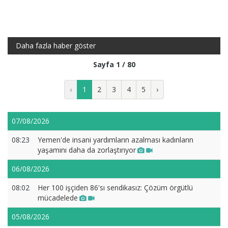
Daha fazla haber göster
Sayfa 1 / 80
‹
1
2
3
4
5
›
07/08/2026
08:23
Yemen'de insani yardımların azalması kadınların
yaşamını daha da zorlaştırıyor
06/08/2026
08:02
Her 100 işçiden 86'sı sendikasız: Çözüm örgütlü
mücadelede
05/08/2026