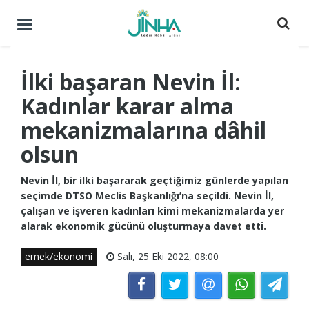
Menüyü
aç
/
kapat
İlki başaran Nevin İl:
Kadınlar karar alma
mekanizmalarına dâhil
olsun
Nevin İl, bir ilki başararak geçtiğimiz günlerde yapılan
seçimde DTSO Meclis Başkanlığı’na seçildi. Nevin İl,
çalışan ve işveren kadınları kimi mekanizmalarda yer
alarak ekonomik gücünü oluşturmaya davet etti.
emek/ekonomi
Salı, 25 Eki 2022, 08:00