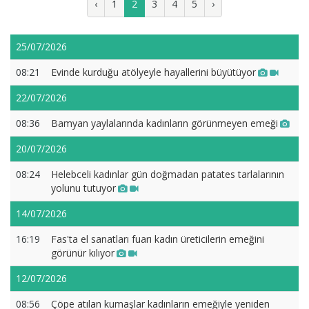
‹
1
2
3
4
5
›
25/07/2026
08:21
Evinde kurduğu atölyeyle hayallerini büyütüyor
22/07/2026
08:36
Bamyan yaylalarında kadınların görünmeyen emeği
20/07/2026
08:24
Helebceli kadınlar gün doğmadan patates tarlalarının
yolunu tutuyor
14/07/2026
16:19
Fas'ta el sanatları fuarı kadın üreticilerin emeğini
görünür kılıyor
12/07/2026
08:56
Çöpe atılan kumaşlar kadınların emeğiyle yeniden