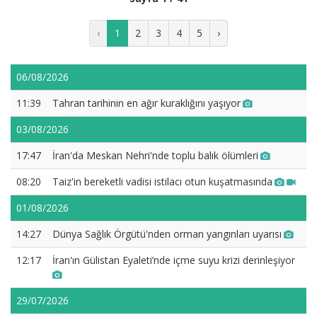
‹
1
2
3
4
5
›
06/08/2026
11:39
Tahran tarihinin en ağır kuraklığını yaşıyor
03/08/2026
17:47
İran'da Meskan Nehri'nde toplu balık ölümleri
08:20
Taiz'in bereketli vadisi istilacı otun kuşatmasında
01/08/2026
14:27
Dünya Sağlık Örgütü'nden orman yangınları uyarısı
12:17
İran'ın Gülistan Eyaleti’nde içme suyu krizi derinleşiyor
29/07/2026