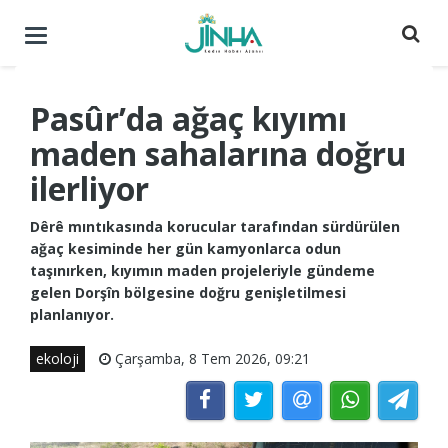
Menüyü
aç
/
kapat
Pasûr’da ağaç kıyımı
maden sahalarına doğru
ilerliyor
Dêrê mıntıkasında korucular tarafından sürdürülen
ağaç kesiminde her gün kamyonlarca odun
taşınırken, kıyımın maden projeleriyle gündeme
gelen Dorşîn bölgesine doğru genişletilmesi
planlanıyor.
ekoloji
Çarşamba, 8 Tem 2026, 09:21