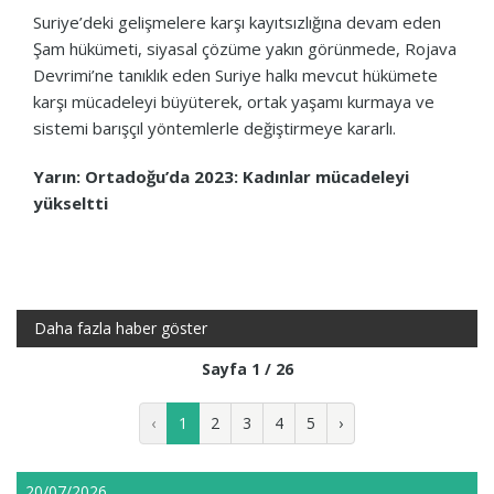
Suriye’deki gelişmelere karşı kayıtsızlığına devam eden
Şam hükümeti, siyasal çözüme yakın görünmede, Rojava
Devrimi’ne tanıklık eden Suriye halkı mevcut hükümete
karşı mücadeleyi büyüterek, ortak yaşamı kurmaya ve
sistemi barışçıl yöntemlerle değiştirmeye kararlı.
Yarın: Ortadoğu’da 2023: Kadınlar mücadeleyi
yükseltti
Daha fazla haber göster
Sayfa 1 / 26
‹
1
2
3
4
5
›
20/07/2026