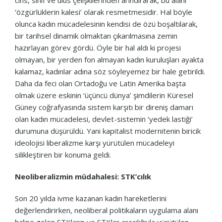
‘özgürlüklerin kalesi’ olarak resmetmesidir. Hal böyle
olunca kadın mücadelesinin kendisi de özü boşaltılarak,
bir tarihsel dinamik olmaktan çıkarılmasına zemin
hazırlayan görev gördü. Öyle bir hal aldı ki projesi
olmayan, bir yerden fon almayan kadın kuruluşları ayakta
kalamaz, kadınlar adına söz söyleyemez bir hale getirildi.
Daha da feci olan Ortadoğu ve Latin Amerika başta
olmak üzere eskinin ‘üçüncü dünya’ şimdilerin Küresel
Güney coğrafyasında sistem karşıtı bir direniş damarı
olan kadın mücadelesi, devlet-sistemin ‘yedek lastiği’
durumuna düşürüldü. Yani kapitalist modernitenin biricik
ideolojisi liberalizme karşı yürütülen mücadeleyi
silikleştiren bir konuma geldi.
Neoliberalizmin müdahalesi: STK’cılık
Son 20 yılda ivme kazanan kadın hareketlerini
değerlendirirken, neoliberal politikaların uygulama alanı
haline gelen STKların ve STKlar aracılığıyla yürütülen