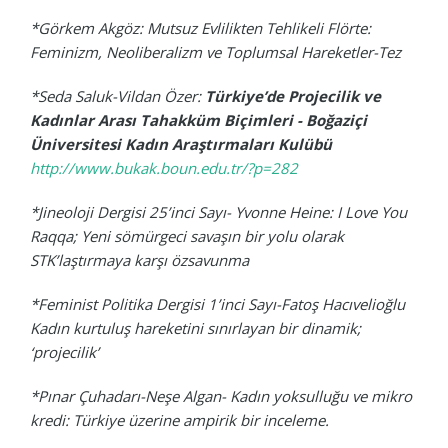
*Görkem Akgöz:
Mutsuz Evlilikten Tehlikeli Flörte:
Feminizm, Neoliberalizm ve Toplumsal Hareketler-Tez
*Seda Saluk-Vildan Özer:
Türkiye’de Projecilik ve
Kadınlar Arası Tahakküm Biçimleri - Boğaziçi
Üniversitesi Kadın Araştırmaları Kulübü
http://www.bukak.boun.edu.tr/?p=282
*Jineoloji Dergisi 25’inci Sayı-
Yvonne Heine: I Love You
Raqqa; Yeni sömürgeci savaşın bir yolu olarak
STK’laştırmaya karşı özsavunma
*Feminist Politika Dergisi 1’inci Sayı-Fatoş Hacıvelioğlu
Kadın kurtuluş hareketini sınırlayan bir dinamik;
‘projecilik’
*Pınar Çuhadarı-Neşe Algan- Kadın yoksulluğu ve mikro
kredi: Türkiye üzerine ampirik bir inceleme.