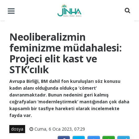
Menüyü
aç
/
kapat
Neoliberalizmin
feminizme müdahalesi:
Projeci elit kast ve
STK’cılık
Avrupa Birliği, BM dahil fon kuruluşları söz konusu
kadın alanı olduğunda oldukça ‘cömert’
davranmaktadır. Bunun nedenini geri kalmış
coğrafyaları ‘modernleştirmek’ mantığından çok daha
kapsamlı bir tasfiye hareketi olarak incelemekte
fayda var.
dosya
Cuma, 6 Oca 2023, 07:29