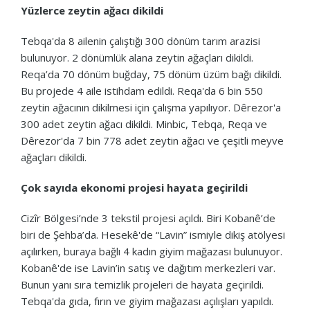
Yüzlerce zeytin ağacı dikildi
Tebqa'da 8 ailenin çalıştığı 300 dönüm tarım arazisi
bulunuyor. 2 dönümlük alana zeytin ağaçları dikildi.
Reqa’da 70 dönüm buğday, 75 dönüm üzüm bağı dikildi.
Bu projede 4 aile istihdam edildi. Reqa'da 6 bin 550
zeytin ağacının dikilmesi için çalışma yapılıyor. Dêrezor'a
300 adet zeytin ağacı dikildi. Minbic, Tebqa, Reqa ve
Dêrezor'da 7 bin 778 adet zeytin ağacı ve çeşitli meyve
ağaçları dikildi.
Çok sayıda ekonomi projesi hayata geçirildi
Cizîr Bölgesi’nde 3 tekstil projesi açıldı. Biri Kobanê’de
biri de Şehba’da. Hesekê'de “Lavin” ismiyle dikiş atölyesi
açılırken, buraya bağlı 4 kadın giyim mağazası bulunuyor.
Kobanê'de ise Lavin’in satış ve dağıtım merkezleri var.
Bunun yanı sıra temizlik projeleri de hayata geçirildi.
Tebqa'da gıda, fırın ve giyim mağazası açılışları yapıldı.