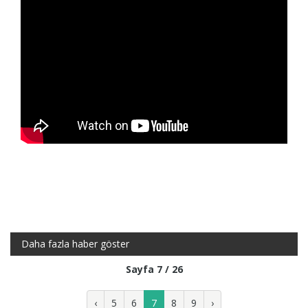
Daha fazla haber göster
Sayfa 7 / 26
‹
5
6
7
8
9
›