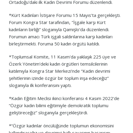
Ortadoğu'daki ilk Kadın Devrimi Forumu düzenlendi.
*Kürt Kadınları İstişare Forumu 15 Mayıs’ta gerçekleşti.
Forum Kongra Star tarafından, "İşgale karşı Kürt
kadınların birliği” sloganıyla Qamişlo’da düzenlendi.
Forumun amacı Türk işgali saldırılarına karşı kadınları
birleştirmekti. Foruma 50 kadın örgütü katıldı.
*Toplumsal Komite, 11 Kasım'da yaklaşık 225 üye ve
Özerk Yönetim’deki kadın örgütleri temsilcilerinin
katılımıyla Kongra Star Merkezi’nde “Kadın devrimi
şehitlerinin izinde özgür bir toplum inşa edeceğiz”
sloganıyla ilk konferansını yaptı.
*Kadın Eğitim Meclisi ikinci konferansı 4 Kasım 2022'de
“Özgür kadın bilimi eğitimiyle demokratik toplumu
geliştireceğiz” sloganıyla gerçekleştirdi.
*“Özgür kadınlar öncülüğünde toplumun ekonomisini
kalkındıracağız ve devrimci halk savaşının başarısını