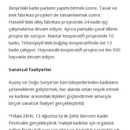
Reqa’daki kadın parkının yapımı bitmek üzere. Tavuk ve
inek fabrikası projeleri de tamamlanmak üzere.
Hasekê'deki dikiş fabrikası projesinde 24 kadın işçi
çalışmalarına devam ediyor. Ayrıca pamuklu çuval dikme
projesi de sürüyor. Mantar kooperatifi projesinde 10
kadın, Tirbesipiyê'deki buğday kooperatifinde ise 13
kadın çalışıyor. Hayvancılık kooperatifi projesi ise bin 300
hayvanla devam ediyor.
Sanatsal faaliyetler
Kuzey ve Doğu Suriye'nin tüm bileşenlerinden kadınların
yeteneklerini geliştirmek, her alanda onları teşvik etmek
ve kadınlar arasındaki ilişkileri güçlendirmek amacıyla
birçok sanatsal faaliyet gerçekleştirildi.
*Hîlala Zêrîn, 13 Ağustos'ta ilk Şehit Bercem Kadın
Festivalini gerçekleştirdi. Halepli kadınlar için organize
edilen festival “Savaş var olma ve özgürlük sanatıdır” adı