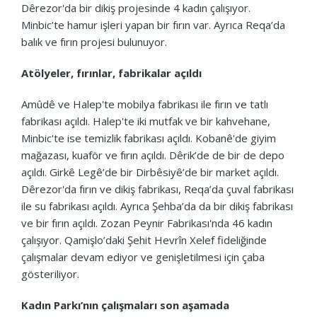
Dêrezor'da bir dikiş projesinde 4 kadın çalışıyor.
Minbic’te hamur işleri yapan bir fırın var. Ayrıca Reqa’da
balık ve fırın projesi bulunuyor.
Atölyeler, fırınlar, fabrikalar açıldı
Amûdê ve Halep'te mobilya fabrikası ile fırın ve tatlı
fabrikası açıldı. Halep'te iki mutfak ve bir kahvehane,
Minbic'te ise temizlik fabrikası açıldı. Kobanê'de giyim
mağazası, kuaför ve fırın açıldı. Dêrik’de de bir de depo
açıldı. Girkê Legê’de bir Dirbêsiyê’de bir market açıldı.
Dêrezor'da fırın ve dikiş fabrikası, Reqa’da çuval fabrikası
ile su fabrikası açıldı. Ayrıca Şehba’da da bir dikiş fabrikası
ve bir fırın açıldı. Zozan Peynir Fabrikası'nda 46 kadın
çalışıyor. Qamişlo’daki Şehit Hevrîn Xelef fideliğinde
çalışmalar devam ediyor ve genişletilmesi için çaba
gösteriliyor.
Kadın Parkı’nın çalışmaları son aşamada