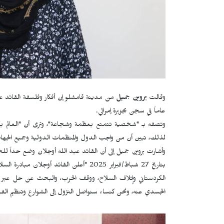
وقالت
بروين جميل
عاماً في سجن بجزيرة إمرالي.
وتصفه بـ "شخصية تتمتع بعظمة وشجاعة"، وترى أن "العالم بأسر
لذلك، تبين أن من واجب الدول والمنظمات الدولية وجميع الجهات 
وأشارت بروين جميل إلى أن القائد عبد الله أوجلان وضع حداً لل
بتاريخ 27 شباط/فبراير 2025 "أعلن القائد 
الكردستاني وإتلاف السلاح، ووقف الحرب، والبحث عن حل عبر الح
الجسدي عنه، ونحن كنساء سنواصل النزول إلى الشوارع وتنظيم الف