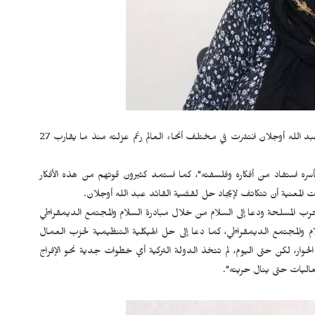
من مدينة قامشلو إن أفكار وفلسفة القائد عبد الله أوجلان انتشرت في مختلف أنحاء العالم رغم عزلته منذ ما يقارب 27
ه استفاد من أفكاره وفلسفته"، كما استمد كثيرون قوتهم من هذه الأفكار
المعنية أن تتكاتف لإيجاد حل لقضية القائد عبد الله أوجلان.
حرب المسلحة ودعا إلى السلام من خلال مبادرة السلام والمجتمع الديمقراطي
أوجلان مبادرة السلام والمجتمع الديمقراطي، كما دعا إلى حل الهيكلية التنظيمية لحزب العمال
وار، لكن حتى اليوم، لم تتخذ الدولة التركية أي خطوات جدية نحو الإفراج
عاليات حتى ينال حريته".