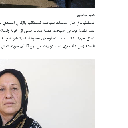
نغم جاجان
قامشلو ـ
في ظل الدعوات المتواصلة للمطالبة بالإفراج الجسدي ع
تعد قضية فرد، بل أصبحت قضية شعب يسعى إلى الحرية والسلام
تمثل حرية القائد عبد الله أوجلان خطوة أساسية نحو فتح آفاق ل
السلام وعلى ذلك ترى نساء كرديات من روج آفا أن حريته تمثل ال