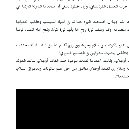
ل حزب العمال الكردستاني، وأول خطوة ينبغي أن تتخذها الدولة التركية هي
 الله أوجلان، أصبحت اليوم تشارك في الحياة السياسية وتطالب بحقوقها
متقدمة، وقد وصف ثورة روج آفا بأنها ثورة المرأة، وفتح أمام النساء فرصاً
 جميع المكونات في سلام وحرية، وفي روج آفا تم تطبيق ذلك، لذلك حققت
وتطالبن بتثبيت حقوقهن في الدستور السوري".
د أوجلان، وقالت "عندما نُفذت المؤامرة ضد القائد أوجلان سألته الدولة
رية وسلام. إن القائد أوجلان يناضل من أجل جميع المكونات ويدعو إلى السلام،
الجسدية".