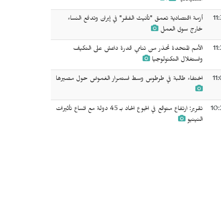
السليمانية
11
أزمة اقتصادية تعمق "تأنيث الفقر" في إيران وتدفع النساء
خارج سوق العمل
11
الأمم المتحدة تحذر من تنامي قدرة داعش على التكيف
واستغلال التكنولوجيا
11
اختفاء طالبة في طرطوس وسط استمرار الغموض حول مصيرها
10:
تقرير: ارتفاع متوقع في الجوع الحاد بـ 45 دولة مع اتساع تأثيرات
النينيو