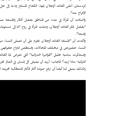
كردستان، أعلن القائد أوجلان إنهاء الكفاح المسلح ودعا إلى ح
الإفراج عنه".
وأضافت أن المرأة في عدد من المناطق بفضل أفكار وفلسفة عبد
"بفضل فكر القائد أوجلان، وصلت المرأة في روج آفا إلى مستويات 
واسعة".
وأكدت أن "فلسفة القائد أوجلان تقوم على أن تعيش النساء من
النساء حضورهن في مختلف المجالات، واستطعن انتزاع حقوقهن 
واستذكرت سامية خليل "المؤامرة الدولية" التي تعرض لها القائ
التركية: ماذا تريد؟ فأجاب: أريد أن يعيش كل إنسان في العالم بح
ولذلك ينبغي لنا أيضاً أن نرفع صوتنا أكثر فأكثر للمطالبة بحريته 