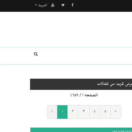
العربية
رض المزيد من المقالات
الصفحة ١ / ١٬٦٥٩
‹
١
٢
٣
٤
٥
›