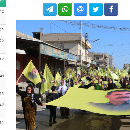
26
12
34
09
:26
:41
26
:47
:44