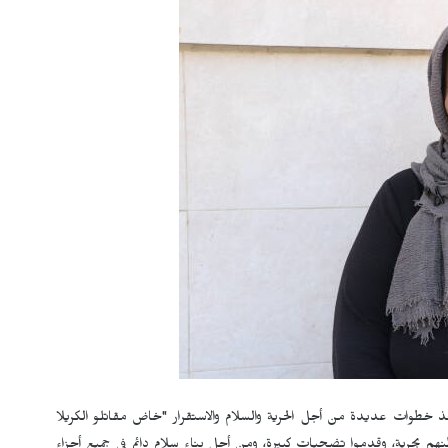
تخذ خطوات عديدة من أجل الحرية والسلام والاستقرار "خاض مقاتلو الكريلا
م بحرية، وقدموا تضحيات كبيرة، ومن أجل بناء سلام دائم في جميع أجزاء