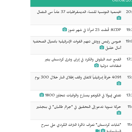
06/08/20
20:
الجمعية التونسية للنساء الديمقراطيات 37 عاماً من النضال
19:
KCDP: قُتلت 25 امرأة في شهر تموز
19:
هيومن رايتس ووتش تتهم القوات الإسرائيلية باغتيال الصحفية
آمال خليل
17
القمع ضد البلوش والكرد في إيران وشرق كردستان يثير
انتقادات دولية
15
4091 خرقاً إسرائيلياً لاتفاق وقف إطلاق النار خلال 300 يوم
13:
تفشي إيبولا في الكونغو يتسارع والوفيات تتجاوز 1800
11
حركة نسوية تدعو إلى التحقيق في "جرائم طالبان" في بنجشير
11
"شابات كردستان" تعزف ذاكرة التراث الكردي على مسرح