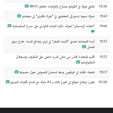
13:26
تفشي إيبولا في الكونغو يتسارع والوفيات تتجاوز 1800
11:47
حركة نسوية تدعو إلى التحقيق في "جرائم طالبان" في بنجشير
11:44
"شابات كردستان" تعزف ذاكرة التراث الكردي على مسرح السليمانية
11:32
أزمة اقتصادية تعمق "تأنيث الفقر" في إيران وتدفع النساء خارج سوق
العمل
11:23
الأمم المتحدة تحذر من تنامي قدرة داعش على التكيف واستغلال
التكنولوجيا
11:07
اختفاء طالبة في طرطوس وسط استمرار الغموض حول مصيرها
10:26
تقرير: ارتفاع متوقع في الجوع الحاد بـ 45 دولة مع اتساع تأثيرات النينيو