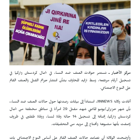
مركز الأخبار ـ
تستمر حوادث العنف ضد النساء في شمال كردستان وتركيا في
تسجيل أرقام مرتفعة، وسط تزايد المخاوف بشأن انتشار جرائم القتل والعنف القائم
على النوع الاجتماعي.
أفادت وكالة
JINNEWS
، استناداً إلى بيانات رصدتها حول حالات العنف ضد النساء،
بأن شهر حزيران/يونيو الماضي شهد مقتل 29 امرأة في مناطق مختلفة من شمال
كردستان وتركيا، إضافة إلى تسجيل 14 حالة وفاة لنساء ووفاة طفلين في ظروف
وُصفت بأنها مشبوهة وتحتاج إلى مزيد من التحقيقات.
وأوضحت الوكالة أن تصاعد حالات العنف القائم على أساس النوع الاجتماعي بات