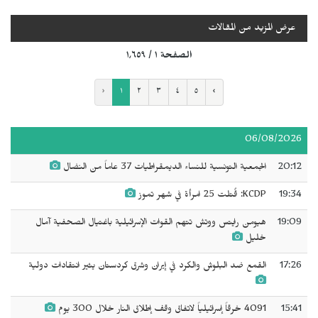
عرض المزيد من المقالات
الصفحة ١ / ١٬٦٥٩
‹
١
٢
٣
٤
٥
›
06/08/2026
20:12
الجمعية التونسية للنساء الديمقراطيات 37 عاماً من النضال
19:34
KCDP: قُتلت 25 امرأة في شهر تموز
19:09
هيومن رايتس ووتش تتهم القوات الإسرائيلية باغتيال الصحفية آمال
خليل
17:26
القمع ضد البلوش والكرد في إيران وشرق كردستان يثير انتقادات دولية
15:41
4091 خرقاً إسرائيلياً لاتفاق وقف إطلاق النار خلال 300 يوم