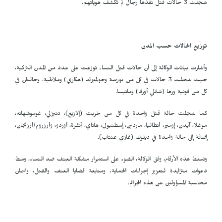
سُجلت 3 حالات قتل نفذها رجال لم تُكشف هوياتهم.
توزيع الحالات حسب المدن
وأشارت بيانات الوكالة إلى أن حالات قتل النساء توزعت على عدد من المدن التركية،
حيث سُجلت 3 حالات في كل من بورصة وجولميرك (هكاري) وملاطية، وحالتان في
كل من قونية ورها (شانلي أورفا) ومانيسا.
كما سُجلت حالة قتل واحدة في كل من خربت (إلازيغ)، دنيزلي، غوموشهانه،
موغلا، آيدن، إزمير، أنطاليا، ماردين، إسطنبول، هاتاي، أنقرة، أوردو، وأرزروم/أرزنجان،
إضافة إلى حالة واحدة في ديلوك (غازي عنتاب).
وتسلط هذه الأرقام، وفق الوكالة، الضوء على استمرار مشكلة العنف ضد النساء، وسط
دعوات متزايدة لتعزيز إجراءات الحماية، ومتابعة قضايا العنف والقتل، وضمان
محاسبة المسؤولين عن هذه الجرائم.