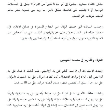
يشكل ظاهرة متكررة، مشيرة إلى أن عدداً كبيراً من الجرائم لا يصل إلى السجلات
الرسمية أو لا يُكشف عن تفاصيله بشكل كامل، ما يزيد من صعوبة حصر حجم
العنف المرتكب بحق النساء.
وبحسب البيانات التي جمعتها الوكالة من التقارير المنشورة في وسائل الإعلام، فإن
معظم جرائم قتل النساء خلال شهر حزيران/يونيو ارتُكبت على يد أشخاص من
الدائرة القريبة منهن، سواء من أفراد العائلة أو الشركاء الحاليين والسابقين.
الشركاء والأقارب في مقدمة المتهمين
وبيّنت الإحصاءات أن 9 نساء قُتلن على يد أزواجهن، فيما قُتلت 3 نساء على يد
أزواجهن أثناء فترة إجراءات الانفصال. كما قُتلت امرأتان على يد ابنيهما، وامرأتان
على يد رجال سبق أن انفصلن عنهم، بينما قُتلت امرأتان على يد أقارب لهما.
وشملت الحالات الأخرى مقتل امرأة على يد جارها، وأخرى على يد شقيقها، وامرأة
على يد رجل كانت تربطها به علاقة سابقة، وامرأة على يد شخص تعرفه، وامرأة على
يد رجل كانت تسعى إلى الانفصال عنه، إضافة إلى امرأة قُتلت على يد خطيبها. كما