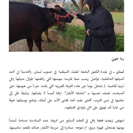
رنا جوني
لبنان ـ
في بلدة الكفور التابعة لقضاء النبطية في جنوب لبنان، وتحديداً في أحد
أحيائها الداخلية، تواصل زينب صفا ممارسة مهنتها التي رافقتها طوال حياتها وهي
تربية الماشية. لم تتخلَ يوماً عن هذه الحرفة القروية التي باتت جزءاً من هويتها، حتى
أصبحت تصف نفسها بـ "عاشقة الأبقار". تراها أنيساً لا يفارقها، ورفيقاً ظل إلى
جانبها في زمن الحرب، تخشى عليه كما يخشى الأب على أبنائه، وتتابع يومياتها خوفاً
من غارة قد تهوي على الحي وتودي بحياتهم.
تنهض
زينب صفا
وهي في العقد السابع من عمرها، عند السادسة صباحاً، لتبدأ
يومها بفنجان قهوة سريع، ثم تتوجه مباشرة إلى مزرعة الأبقار. هناك تُطعم ماشيتها،