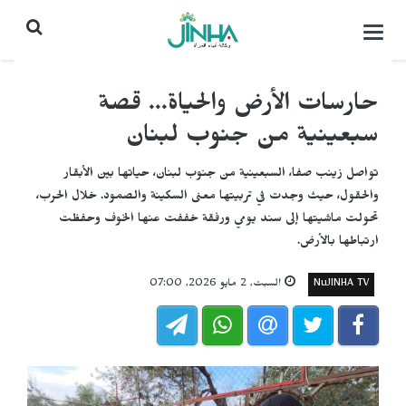
التحكم
بالقائمة
حارسات الأرض والحياة... قصة
سبعينية من جنوب لبنان
تواصل زينب صفا، السبعينية من جنوب لبنان، حياتها بين الأبقار
والحقول، حيث وجدت في تربيتها معنى السكينة والصمود. خلال الحرب،
تحولت ماشيتها إلى سند يومي ورفقة خففت عنها الخوف وحفظت
ارتباطها بالأرض.
NuJINHA TV
السبت, 2 مايو 2026, 07:00