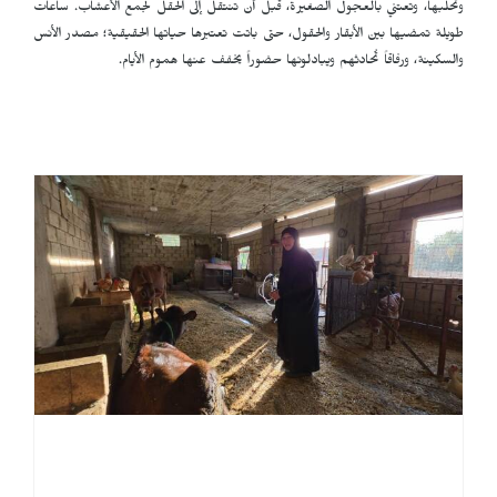
وتحلبها، وتعتني بالعجول الصغيرة، قبل أن تنتقل إلى الحقل لجمع الأعشاب. ساعات
طويلة تمضيها بين الأبقار والحقول، حتى باتت تعتبرها حياتها الحقيقية؛ مصدر الأنس
والسكينة، ورفاقاً تُحادثهم ويبادلونها حضوراً يخفف عنها هموم الأيام.