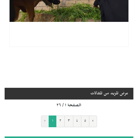
عرض المزيد من المقالات
الصفحة ١ / ٢٦
‹
١
٢
٣
٤
٥
›