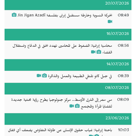
20/07/2026
08:49
الحركة النسوية وخارطة مستقبل إيران بفلسفة Jin Jiyan Azadî
16/07/2026
08:56
محامية إيرانية: الضغوط على المحامين تهدد الحق في الدفاع واستقلال
القضاء
14/07/2026
08:39
في جبل كاتو تلتقي الطبيعة والعمل والذاكرة
08/07/2026
08:09
من مصر إلى الشرق الأوسط... مركز جنولوجيا يطرح رؤية بحثية جديدة
لقضايا المرأة والمجتمع
23/06/2026
10:03
باحثة إيرانية: غياب حقوق الإنسان عن طاولة التفاوض يضعف أي اتفاق